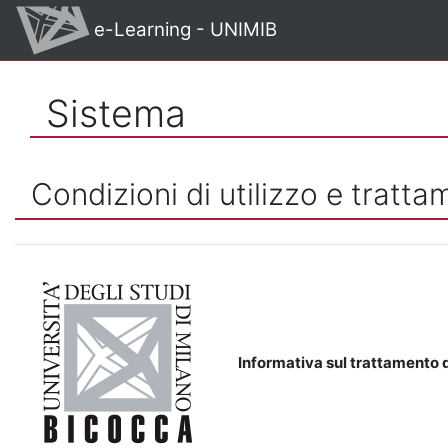
Vai al contenuto principale
e-Learning - UNIMIB
Sistema
Condizioni di utilizzo e tratta
Informativa sul trattamento d