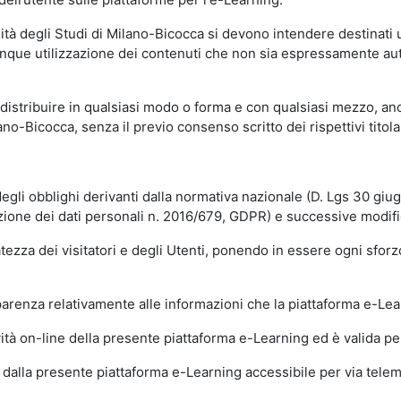
sità degli Studi di Milano-Bicocca si devono intendere destinati
que utilizzazione dei contenuti che non sia espressamente autoriz
istribuire in qualsiasi modo o forma e con qualsiasi mezzo, anch
o-Bicocca, senza il previo consenso scritto dei rispettivi titolari
egli obblighi derivanti dalla normativa nazionale (D. Lgs 30 giu
zione dei dati personali n. 2016/679, GDPR) e successive modif
tezza dei visitatori e degli Utenti, ponendo in essere ogni sforzo
sparenza relativamente alle informazioni che la piattaforma e-Le
ità on-line della presente piattaforma e-Learning ed è valida per 
i dalla presente piattaforma e-Learning accessibile per via telemat