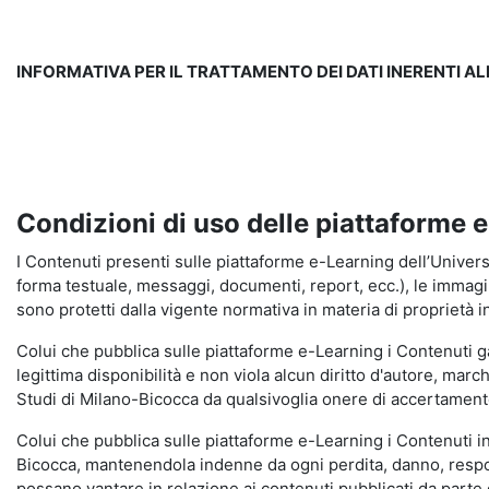
INFORMATIVA PER IL TRATTAMENTO DEI DATI INERENTI A
Condizioni di uso delle piattaforme 
I Contenuti presenti sulle piattaforme e-Learning dell’Universit
forma testuale, messaggi, documenti, report, ecc.), le immagini s
sono protetti dalla vigente normativa in materia di proprietà in
Colui che pubblica sulle piattaforme e-Learning i Contenuti 
legittima disponibilità e non viola alcun diritto d'autore, marc
Studi di Milano-Bicocca da qualsivoglia onere di accertamento e
Colui che pubblica sulle piattaforme e-Learning i Contenuti 
Bicocca, mantenendola indenne da ogni perdita, danno, respons
possano vantare in relazione ai contenuti pubblicati da parte d