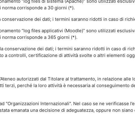
ionamento “log files di sistema (Apache)” sono utilizzati esclusiv
i norma corrisponde a 30 giorni (*).
onservazione dei dati; i termini saranno ridotti in caso di richi
onamento “log files applicativi (Moodle)” sono utilizzati esclusi
i norma corrisponde a 365 giorni (*).
 conservazione dei dati; i termini saranno ridotti in caso di ri
a controlli, certificazione di attività svolte o altri elementi ogg
ll’Ateneo autorizzati dal Titolare al trattamento, in relazione alle
i terzi, perché la loro attività è necessaria al conseguimento del
 ad "Organizzazioni Internazionali". Nel caso se ne verificasse l’
ia stata emanata una decisione di adeguatezza, oppure non siano d