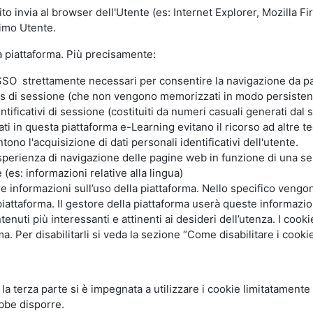
ito invia al browser dell'Utente (es: Internet Explorer, Mozilla 
simo Utente.
la piattaforma. Più precisamente:
SO strettamente necessari per consentire la navigazione da part
s di sessione (che non vengono memorizzati in modo persistent
ntificativi di sessione (costituiti da numeri casuali generati dal
zzati in questa piattaforma e-Learning evitano il ricorso ad altre
ono l'acquisizione di dati personali identificativi dell'utente.
'esperienza di navigazione delle pagine web in funzione di una seri
(es: informazioni relative alla lingua)
are informazioni sull’uso della piattaforma. Nello specifico vengo
piattaforma. Il gestore della piattaforma userà queste informazion
ntenuti più interessanti e attinenti ai desideri dell’utenza. I coo
 Per disabilitarli si veda la sezione “Come disabilitare i cookie
li la terza parte si è impegnata a utilizzare i cookie limitatamente
bbe disporre.