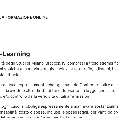
LLA FORMAZIONE ONLINE
e-Learning
à degli Studi di Milano-Bicocca, ivi compresi a titolo esemplificati
tatiche e in movimento (ivi inclusi le fotografie, i disegni, i vid
tellettuale.
garantisce espressamente che ogni singolo Contenuto, oltre a no
hio, brevetto o altro diritto di terzi derivante da legge, contratt
/o controllo della veridicità di tali affermazioni.
in ogni caso, si obbliga espressamente a manlevare sostanzialme
abilità, costo o spese, incluse le spese legali, derivanti da pr
ell’utente sulle piattaforme per l'e-Learning.