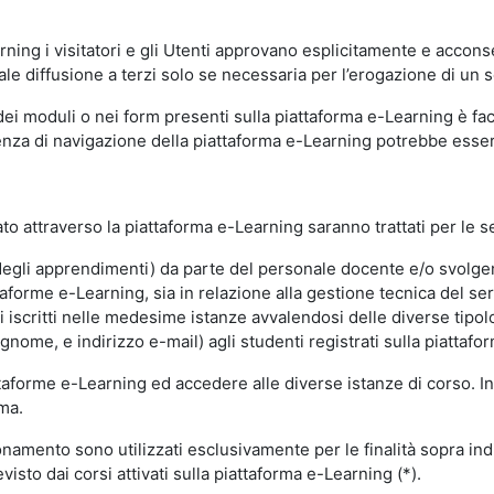
ning i visitatori e gli Utenti approvano esplicitamente e acconse
ale diffusione a terzi solo se necessaria per l’erogazione di un s
dei moduli o nei form presenti sulla piattaforma e-Learning è fac
erienza di navigazione della piattaforma e-Learning potrebbe es
to attraverso la piattaforma e-Learning saranno trattati per le se
ne degli apprendimenti) da parte del personale docente e/o svolge
forme e-Learning, sia in relazione alla gestione tecnica del servi
i iscritti nelle medesime istanze avvalendosi delle diverse tipolog
gnome, e indirizzo e-mail) agli studenti registrati sulla piattafor
attaforme e-Learning ed accedere alle diverse istanze di corso. In
rma.
nzionamento sono utilizzati esclusivamente per le finalità sopra i
visto dai corsi attivati sulla piattaforma e-Learning (*).