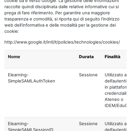
cookie da e verso Google. La gestione delle informazioni
raccolte quindi disciplinata dalle relative informative cui si
prega di fare riferimento. Per garantire una maggiore
trasparenza e comodità, si riporta qui di seguito l’indirizzo
web dell’informativa e delle modalità per la gestione dei
cookie:
http://www.google.it/intl/it/policies/technologies/cookies/
Nome
Durata
Finalità
Elearning-
Sessione
Utilizzato ai f
SimpleSAMLAuthToken
dell’autentic
in piattaform
credenziali di
Ateneo o
IDEM/EduGA
Elearning-
Sessione
Utilizzato ai f
SimpleSAMLSessionID
dell’autentic