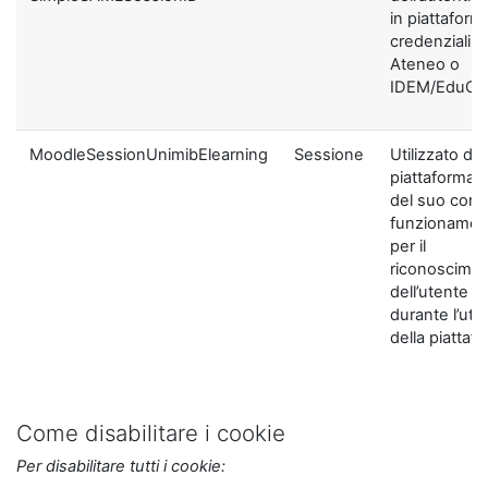
in piattaform
credenziali di
Ateneo o
IDEM/EduGA
MoodleSessionUnimibElearning
Sessione
Utilizzato dal
piattaforma ai
del suo corre
funzionamen
per il
riconoscime
dell’utente
durante l’util
della piattaf
Come disabilitare i cookie
Per disabilitare tutti i cookie: