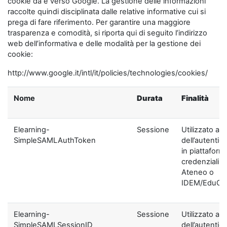
cookie da e verso Google. La gestione delle informazioni
raccolte quindi disciplinata dalle relative informative cui si
prega di fare riferimento. Per garantire una maggiore
trasparenza e comodità, si riporta qui di seguito l’indirizzo
web dell’informativa e delle modalità per la gestione dei
cookie:
http://www.google.it/intl/it/policies/technologies/cookies/
Nome
Durata
Finalità
Elearning-
Sessione
Utilizzato ai f
SimpleSAMLAuthToken
dell’autentic
in piattaform
credenziali di
Ateneo o
IDEM/EduGA
Elearning-
Sessione
Utilizzato ai f
SimpleSAMLSessionID
dell’autentic