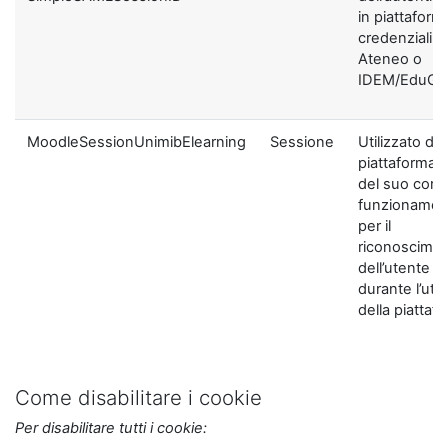
in piattaform
credenziali di
Ateneo o
IDEM/EduGA
MoodleSessionUnimibElearning
Sessione
Utilizzato dal
piattaforma ai
del suo corre
funzionamen
per il
riconoscime
dell’utente
durante l’util
della piattaf
Come disabilitare i cookie
Per disabilitare tutti i cookie: