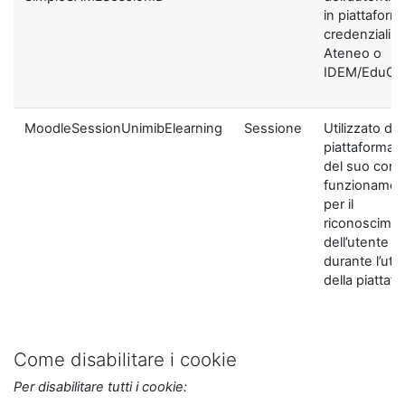
in piattaform
credenziali di
Ateneo o
IDEM/EduGA
MoodleSessionUnimibElearning
Sessione
Utilizzato dal
piattaforma ai
del suo corre
funzionamen
per il
riconoscime
dell’utente
durante l’util
della piattaf
Come disabilitare i cookie
Per disabilitare tutti i cookie: