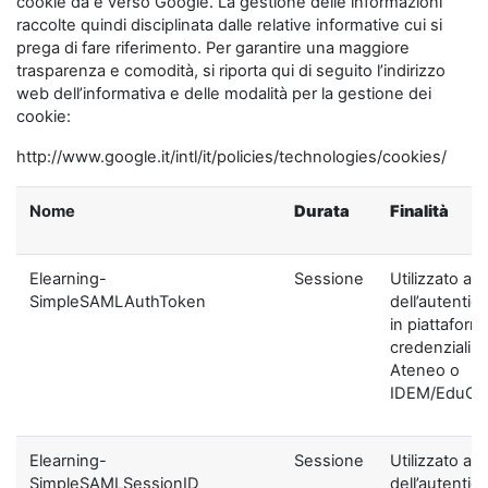
cookie da e verso Google. La gestione delle informazioni
raccolte quindi disciplinata dalle relative informative cui si
prega di fare riferimento. Per garantire una maggiore
trasparenza e comodità, si riporta qui di seguito l’indirizzo
web dell’informativa e delle modalità per la gestione dei
cookie:
http://www.google.it/intl/it/policies/technologies/cookies/
Nome
Durata
Finalità
Elearning-
Sessione
Utilizzato ai f
SimpleSAMLAuthToken
dell’autentic
in piattaform
credenziali di
Ateneo o
IDEM/EduGA
Elearning-
Sessione
Utilizzato ai f
SimpleSAMLSessionID
dell’autentic