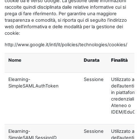
cookie da e verso Google. La gestione delle informazioni
raccolte quindi disciplinata dalle relative informative cui si
prega di fare riferimento. Per garantire una maggiore
trasparenza e comodità, si riporta qui di seguito l’indirizzo
web dell’informativa e delle modalità per la gestione dei
cookie:
http://www.google.it/intl/it/policies/technologies/cookies/
Nome
Durata
Finalità
Elearning-
Sessione
Utilizzato ai f
SimpleSAMLAuthToken
dell’autentic
in piattaform
credenziali di
Ateneo o
IDEM/EduGA
Elearning-
Sessione
Utilizzato ai f
SimpleSAMLSessionID
dell’autentic