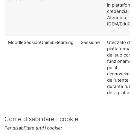
in piattaform
credenziali di
Ateneo o
IDEM/EduGA
MoodleSessionUnimibElearning
Sessione
Utilizzato dal
piattaforma ai
del suo corre
funzionamen
per il
riconoscime
dell’utente
durante l’util
della piattaf
Come disabilitare i cookie
Per disabilitare tutti i cookie: