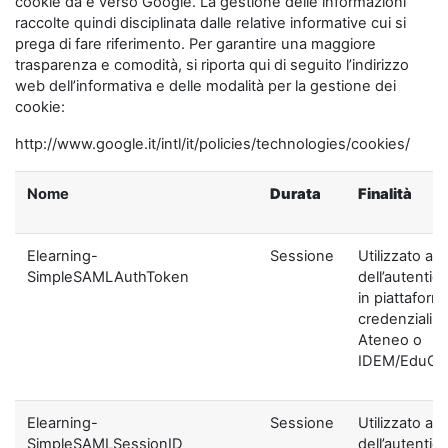
cookie da e verso Google. La gestione delle informazioni
raccolte quindi disciplinata dalle relative informative cui si
prega di fare riferimento. Per garantire una maggiore
trasparenza e comodità, si riporta qui di seguito l’indirizzo
web dell’informativa e delle modalità per la gestione dei
cookie:
http://www.google.it/intl/it/policies/technologies/cookies/
Nome
Durata
Finalità
Elearning-
Sessione
Utilizzato ai f
SimpleSAMLAuthToken
dell’autentic
in piattaform
credenziali di
Ateneo o
IDEM/EduGA
Elearning-
Sessione
Utilizzato ai f
SimpleSAMLSessionID
dell’autentic