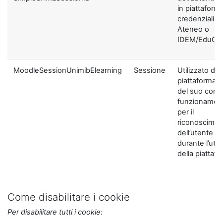
in piattaform
credenziali di
Ateneo o
IDEM/EduGA
MoodleSessionUnimibElearning
Sessione
Utilizzato dal
piattaforma ai
del suo corre
funzionamen
per il
riconoscime
dell’utente
durante l’util
della piattaf
Come disabilitare i cookie
Per disabilitare tutti i cookie: