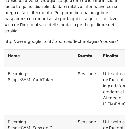
cookie da e verso Google. La gestione delle informazioni
raccolte quindi disciplinata dalle relative informative cui si
prega di fare riferimento. Per garantire una maggiore
trasparenza e comodità, si riporta qui di seguito l’indirizzo
web dell’informativa e delle modalità per la gestione dei
cookie:
http://www.google.it/intl/it/policies/technologies/cookies/
Nome
Durata
Finalità
Elearning-
Sessione
Utilizzato ai f
SimpleSAMLAuthToken
dell’autentic
in piattaform
credenziali di
Ateneo o
IDEM/EduGA
Elearning-
Sessione
Utilizzato ai f
SimpleSAMLSessionID
dell’autentic