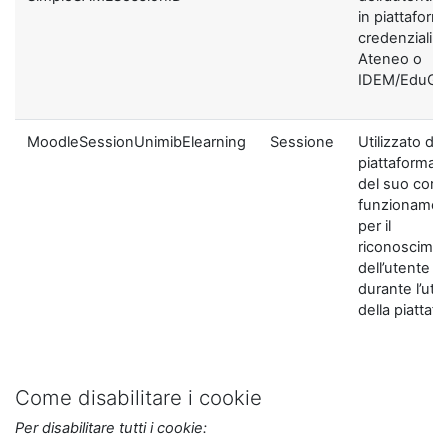
in piattaform
credenziali di
Ateneo o
IDEM/EduGA
MoodleSessionUnimibElearning
Sessione
Utilizzato dal
piattaforma ai
del suo corre
funzionamen
per il
riconoscime
dell’utente
durante l’util
della piattaf
Come disabilitare i cookie
Per disabilitare tutti i cookie: