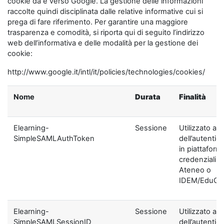
cookie da e verso Google. La gestione delle informazioni
raccolte quindi disciplinata dalle relative informative cui si
prega di fare riferimento. Per garantire una maggiore
trasparenza e comodità, si riporta qui di seguito l’indirizzo
web dell’informativa e delle modalità per la gestione dei
cookie:
http://www.google.it/intl/it/policies/technologies/cookies/
Nome
Durata
Finalità
Elearning-
Sessione
Utilizzato ai f
SimpleSAMLAuthToken
dell’autentic
in piattaform
credenziali di
Ateneo o
IDEM/EduGA
Elearning-
Sessione
Utilizzato ai f
SimpleSAMLSessionID
dell’autentic