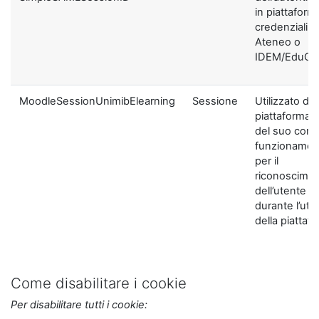
in piattaform
credenziali di
Ateneo o
IDEM/EduGA
MoodleSessionUnimibElearning
Sessione
Utilizzato dal
piattaforma ai
del suo corre
funzionamen
per il
riconoscime
dell’utente
durante l’util
della piattaf
Come disabilitare i cookie
Per disabilitare tutti i cookie: