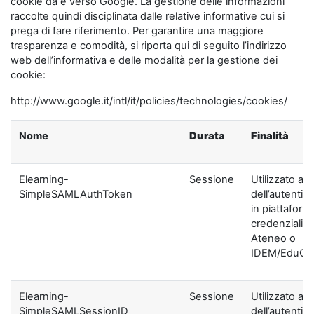
cookie da e verso Google. La gestione delle informazioni
raccolte quindi disciplinata dalle relative informative cui si
prega di fare riferimento. Per garantire una maggiore
trasparenza e comodità, si riporta qui di seguito l’indirizzo
web dell’informativa e delle modalità per la gestione dei
cookie:
http://www.google.it/intl/it/policies/technologies/cookies/
Nome
Durata
Finalità
Elearning-
Sessione
Utilizzato ai f
SimpleSAMLAuthToken
dell’autentic
in piattaform
credenziali di
Ateneo o
IDEM/EduGA
Elearning-
Sessione
Utilizzato ai f
SimpleSAMLSessionID
dell’autentic