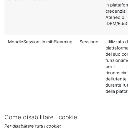
in piattaform
credenziali di
Ateneo o
IDEM/EduGA
MoodleSessionUnimibElearning
Sessione
Utilizzato dal
piattaforma ai
del suo corre
funzionamen
per il
riconoscime
dell’utente
durante l’util
della piattaf
Come disabilitare i cookie
Per disabilitare tutti i cookie: