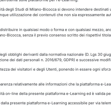
sità degli Studi di Milano-Bicocca si devono intendere destinati
que utilizzazione dei contenuti che non sia espressamente autoriz
istribuire in qualsiasi modo o forma e con qualsiasi mezzo, anch
o-Bicocca, senza il previo consenso scritto dei rispettivi titolari
egli obblighi derivanti dalla normativa nazionale (D. Lgs 30 giu
zione dei dati personali n. 2016/679, GDPR) e successive modif
tezza dei visitatori e degli Utenti, ponendo in essere ogni sforzo
sparenza relativamente alle informazioni che la piattaforma e-Le
ità on-line della presente piattaforma e-Learning ed è valida per 
i dalla presente piattaforma e-Learning accessibile per via telemat