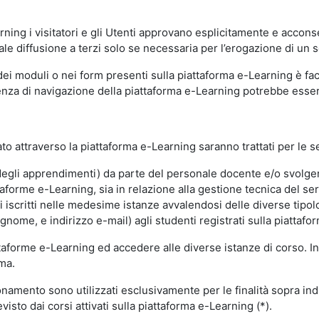
ning i visitatori e gli Utenti approvano esplicitamente e acconse
ale diffusione a terzi solo se necessaria per l’erogazione di un s
dei moduli o nei form presenti sulla piattaforma e-Learning è fac
erienza di navigazione della piattaforma e-Learning potrebbe es
to attraverso la piattaforma e-Learning saranno trattati per le se
ne degli apprendimenti) da parte del personale docente e/o svolge
forme e-Learning, sia in relazione alla gestione tecnica del servi
i iscritti nelle medesime istanze avvalendosi delle diverse tipolog
gnome, e indirizzo e-mail) agli studenti registrati sulla piattafor
attaforme e-Learning ed accedere alle diverse istanze di corso. In
rma.
nzionamento sono utilizzati esclusivamente per le finalità sopra i
visto dai corsi attivati sulla piattaforma e-Learning (*).