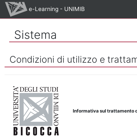
Vai al contenuto principale
e-Learning - UNIMIB
Sistema
Condizioni di utilizzo e tratta
Informativa sul trattamento d