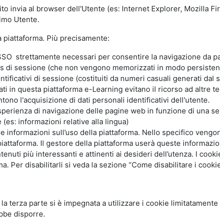
ito invia al browser dell'Utente (es: Internet Explorer, Mozilla 
simo Utente.
la piattaforma. Più precisamente:
SO strettamente necessari per consentire la navigazione da part
s di sessione (che non vengono memorizzati in modo persistent
ntificativi di sessione (costituiti da numeri casuali generati dal
zzati in questa piattaforma e-Learning evitano il ricorso ad altre
ono l'acquisizione di dati personali identificativi dell'utente.
'esperienza di navigazione delle pagine web in funzione di una seri
(es: informazioni relative alla lingua)
are informazioni sull’uso della piattaforma. Nello specifico vengo
piattaforma. Il gestore della piattaforma userà queste informazion
ntenuti più interessanti e attinenti ai desideri dell’utenza. I coo
 Per disabilitarli si veda la sezione “Come disabilitare i cookie
li la terza parte si è impegnata a utilizzare i cookie limitatamente
bbe disporre.