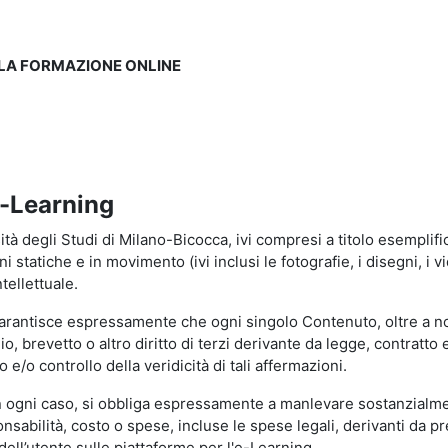
LLA FORMAZIONE ONLINE
e-Learning
à degli Studi di Milano-Bicocca, ivi compresi a titolo esemplificati
tatiche e in movimento (ivi inclusi le fotografie, i disegni, i vid
tellettuale.
garantisce espressamente che ogni singolo Contenuto, oltre a no
hio, brevetto o altro diritto di terzi derivante da legge, contratt
/o controllo della veridicità di tali affermazioni.
in ogni caso, si obbliga espressamente a manlevare sostanzialme
abilità, costo o spese, incluse le spese legali, derivanti da pr
ell’utente sulle piattaforme per l'e-Learning.