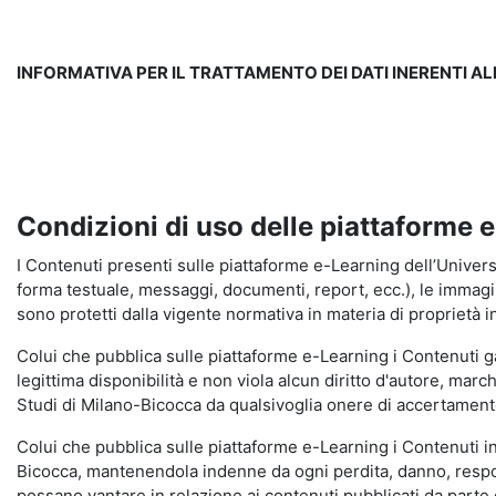
INFORMATIVA PER IL TRATTAMENTO DEI DATI INERENTI A
Condizioni di uso delle piattaforme 
I Contenuti presenti sulle piattaforme e-Learning dell’Universit
forma testuale, messaggi, documenti, report, ecc.), le immagini s
sono protetti dalla vigente normativa in materia di proprietà in
Colui che pubblica sulle piattaforme e-Learning i Contenuti 
legittima disponibilità e non viola alcun diritto d'autore, marc
Studi di Milano-Bicocca da qualsivoglia onere di accertamento e
Colui che pubblica sulle piattaforme e-Learning i Contenuti 
Bicocca, mantenendola indenne da ogni perdita, danno, respons
possano vantare in relazione ai contenuti pubblicati da parte d