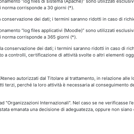
ionamento “log files di sistema (Apache)” sono utilizzati esclusiv
i norma corrisponde a 30 giorni (*).
onservazione dei dati; i termini saranno ridotti in caso di richi
onamento “log files applicativi (Moodle)” sono utilizzati esclusi
i norma corrisponde a 365 giorni (*).
 conservazione dei dati; i termini saranno ridotti in caso di ri
a controlli, certificazione di attività svolte o altri elementi ogg
ll’Ateneo autorizzati dal Titolare al trattamento, in relazione alle
i terzi, perché la loro attività è necessaria al conseguimento del
 ad "Organizzazioni Internazionali". Nel caso se ne verificasse l’
ia stata emanata una decisione di adeguatezza, oppure non siano d