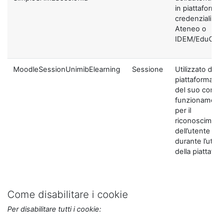
in piattaform
credenziali di
Ateneo o
IDEM/EduGA
MoodleSessionUnimibElearning
Sessione
Utilizzato dal
piattaforma ai
del suo corre
funzionamen
per il
riconoscime
dell’utente
durante l’util
della piattaf
Come disabilitare i cookie
Per disabilitare tutti i cookie: