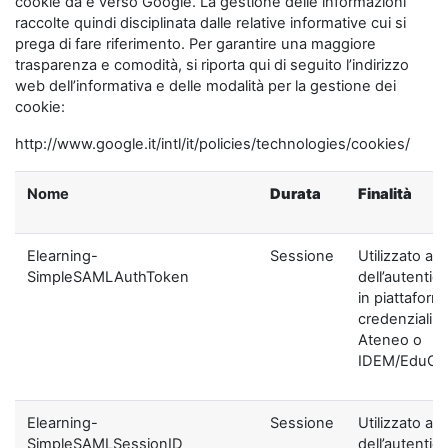
cookie da e verso Google. La gestione delle informazioni
raccolte quindi disciplinata dalle relative informative cui si
prega di fare riferimento. Per garantire una maggiore
trasparenza e comodità, si riporta qui di seguito l’indirizzo
web dell’informativa e delle modalità per la gestione dei
cookie:
http://www.google.it/intl/it/policies/technologies/cookies/
Nome
Durata
Finalità
Elearning-
Sessione
Utilizzato ai f
SimpleSAMLAuthToken
dell’autentic
in piattaform
credenziali di
Ateneo o
IDEM/EduGA
Elearning-
Sessione
Utilizzato ai f
SimpleSAMLSessionID
dell’autentic