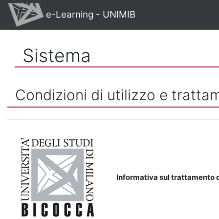
Vai al contenuto principale
e-Learning - UNIMIB
Sistema
Condizioni di utilizzo e tratta
Informativa sul trattamento d