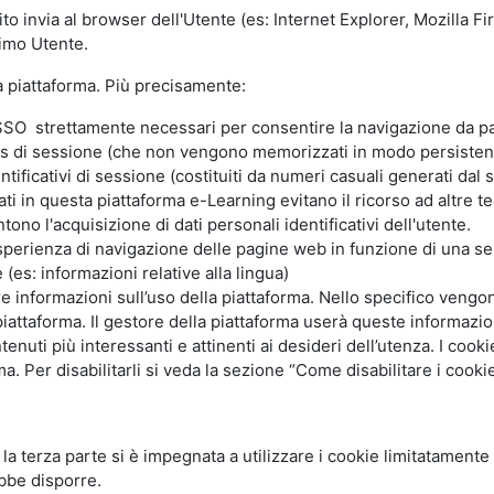
ito invia al browser dell'Utente (es: Internet Explorer, Mozilla 
simo Utente.
la piattaforma. Più precisamente:
SO strettamente necessari per consentire la navigazione da part
s di sessione (che non vengono memorizzati in modo persistent
ntificativi di sessione (costituiti da numeri casuali generati dal
zzati in questa piattaforma e-Learning evitano il ricorso ad altre
ono l'acquisizione di dati personali identificativi dell'utente.
'esperienza di navigazione delle pagine web in funzione di una seri
(es: informazioni relative alla lingua)
are informazioni sull’uso della piattaforma. Nello specifico vengo
piattaforma. Il gestore della piattaforma userà queste informazion
ntenuti più interessanti e attinenti ai desideri dell’utenza. I coo
 Per disabilitarli si veda la sezione “Come disabilitare i cookie
li la terza parte si è impegnata a utilizzare i cookie limitatamente
bbe disporre.