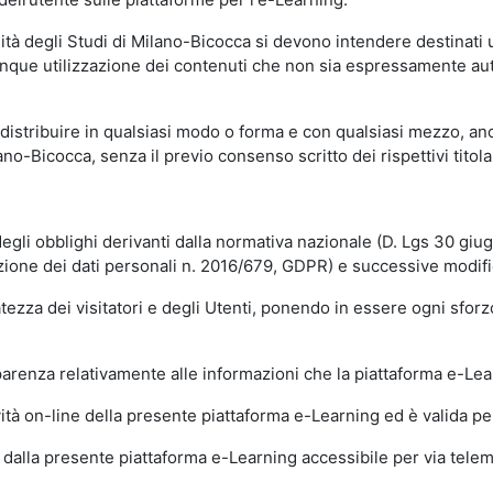
sità degli Studi di Milano-Bicocca si devono intendere destinati
que utilizzazione dei contenuti che non sia espressamente autoriz
istribuire in qualsiasi modo o forma e con qualsiasi mezzo, anch
o-Bicocca, senza il previo consenso scritto dei rispettivi titolari
egli obblighi derivanti dalla normativa nazionale (D. Lgs 30 giu
zione dei dati personali n. 2016/679, GDPR) e successive modif
tezza dei visitatori e degli Utenti, ponendo in essere ogni sforzo
sparenza relativamente alle informazioni che la piattaforma e-Le
ità on-line della presente piattaforma e-Learning ed è valida per 
i dalla presente piattaforma e-Learning accessibile per via telemat