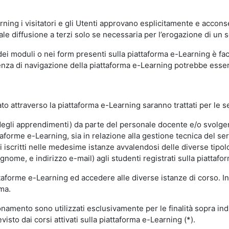
ning i visitatori e gli Utenti approvano esplicitamente e acconse
ale diffusione a terzi solo se necessaria per l’erogazione di un s
dei moduli o nei form presenti sulla piattaforma e-Learning è fac
erienza di navigazione della piattaforma e-Learning potrebbe es
to attraverso la piattaforma e-Learning saranno trattati per le se
ne degli apprendimenti) da parte del personale docente e/o svolge
forme e-Learning, sia in relazione alla gestione tecnica del servi
i iscritti nelle medesime istanze avvalendosi delle diverse tipolog
gnome, e indirizzo e-mail) agli studenti registrati sulla piattafor
attaforme e-Learning ed accedere alle diverse istanze di corso. In
rma.
nzionamento sono utilizzati esclusivamente per le finalità sopra i
visto dai corsi attivati sulla piattaforma e-Learning (*).