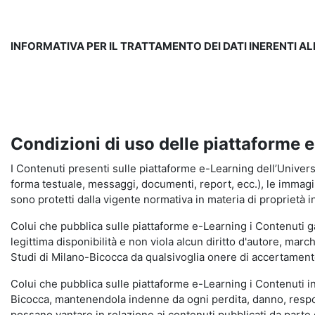
INFORMATIVA PER IL TRATTAMENTO DEI DATI INERENTI A
Condizioni di uso delle piattaforme 
I Contenuti presenti sulle piattaforme e-Learning dell’Universit
forma testuale, messaggi, documenti, report, ecc.), le immagini s
sono protetti dalla vigente normativa in materia di proprietà in
Colui che pubblica sulle piattaforme e-Learning i Contenuti 
legittima disponibilità e non viola alcun diritto d'autore, marc
Studi di Milano-Bicocca da qualsivoglia onere di accertamento e
Colui che pubblica sulle piattaforme e-Learning i Contenuti 
Bicocca, mantenendola indenne da ogni perdita, danno, respons
possano vantare in relazione ai contenuti pubblicati da parte d