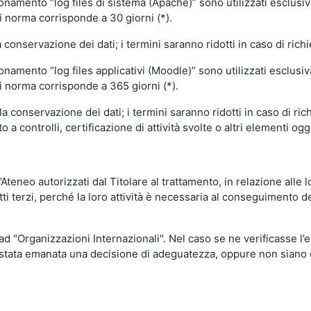
ionamento “log files di sistema (Apache)” sono utilizzati esclusiv
i norma corrisponde a 30 giorni (*).
onservazione dei dati; i termini saranno ridotti in caso di richi
onamento “log files applicativi (Moodle)” sono utilizzati esclusi
i norma corrisponde a 365 giorni (*).
 conservazione dei dati; i termini saranno ridotti in caso di ri
a controlli, certificazione di attività svolte o altri elementi ogg
ll’Ateneo autorizzati dal Titolare al trattamento, in relazione alle
i terzi, perché la loro attività è necessaria al conseguimento del
 ad "Organizzazioni Internazionali". Nel caso se ne verificasse l’
ia stata emanata una decisione di adeguatezza, oppure non siano d