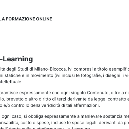
LLA FORMAZIONE ONLINE
e-Learning
à degli Studi di Milano-Bicocca, ivi compresi a titolo esemplificati
tatiche e in movimento (ivi inclusi le fotografie, i disegni, i vid
tellettuale.
garantisce espressamente che ogni singolo Contenuto, oltre a no
hio, brevetto o altro diritto di terzi derivante da legge, contratt
/o controllo della veridicità di tali affermazioni.
in ogni caso, si obbliga espressamente a manlevare sostanzialme
abilità, costo o spese, incluse le spese legali, derivanti da pr
ell’utente sulle piattaforme per l'e-Learning.