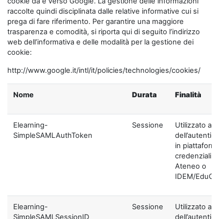
cookie da e verso Google. La gestione delle informazioni
raccolte quindi disciplinata dalle relative informative cui si
prega di fare riferimento. Per garantire una maggiore
trasparenza e comodità, si riporta qui di seguito l’indirizzo
web dell’informativa e delle modalità per la gestione dei
cookie:
http://www.google.it/intl/it/policies/technologies/cookies/
Nome
Durata
Finalità
Elearning-
Sessione
Utilizzato ai f
SimpleSAMLAuthToken
dell’autentic
in piattaform
credenziali di
Ateneo o
IDEM/EduGA
Elearning-
Sessione
Utilizzato ai f
SimpleSAMLSessionID
dell’autentic