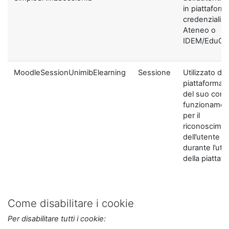
in piattaform
credenziali di
Ateneo o
IDEM/EduGA
MoodleSessionUnimibElearning
Sessione
Utilizzato dal
piattaforma ai
del suo corre
funzionamen
per il
riconoscime
dell’utente
durante l’util
della piattaf
Come disabilitare i cookie
Per disabilitare tutti i cookie: