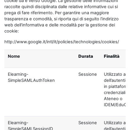
cookie da e verso Google. La gestione delle informazioni
raccolte quindi disciplinata dalle relative informative cui si
prega di fare riferimento. Per garantire una maggiore
trasparenza e comodità, si riporta qui di seguito l’indirizzo
web dell’informativa e delle modalità per la gestione dei
cookie:
http://www.google.it/intl/it/policies/technologies/cookies/
Nome
Durata
Finalità
Elearning-
Sessione
Utilizzato ai f
SimpleSAMLAuthToken
dell’autentic
in piattaform
credenziali di
Ateneo o
IDEM/EduGA
Elearning-
Sessione
Utilizzato ai f
SimpleSAMLSessionID
dell’autentic