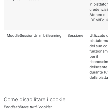
in piattaform
credenziali di
Ateneo o
IDEM/EduGA
MoodleSessionUnimibElearning
Sessione
Utilizzato dal
piattaforma ai
del suo corre
funzionamen
per il
riconoscime
dell’utente
durante l’util
della piattaf
Come disabilitare i cookie
Per disabilitare tutti i cookie: