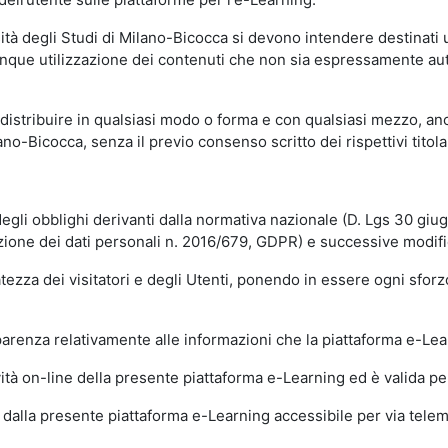
sità degli Studi di Milano-Bicocca si devono intendere destinati
que utilizzazione dei contenuti che non sia espressamente autoriz
istribuire in qualsiasi modo o forma e con qualsiasi mezzo, anch
o-Bicocca, senza il previo consenso scritto dei rispettivi titolari
egli obblighi derivanti dalla normativa nazionale (D. Lgs 30 giu
zione dei dati personali n. 2016/679, GDPR) e successive modif
tezza dei visitatori e degli Utenti, ponendo in essere ogni sforzo
sparenza relativamente alle informazioni che la piattaforma e-Le
ità on-line della presente piattaforma e-Learning ed è valida per 
i dalla presente piattaforma e-Learning accessibile per via telemat