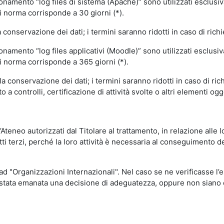
ionamento “log files di sistema (Apache)” sono utilizzati esclusiv
i norma corrisponde a 30 giorni (*).
onservazione dei dati; i termini saranno ridotti in caso di richi
onamento “log files applicativi (Moodle)” sono utilizzati esclusi
i norma corrisponde a 365 giorni (*).
 conservazione dei dati; i termini saranno ridotti in caso di ri
a controlli, certificazione di attività svolte o altri elementi ogg
ll’Ateneo autorizzati dal Titolare al trattamento, in relazione alle
i terzi, perché la loro attività è necessaria al conseguimento del
 ad "Organizzazioni Internazionali". Nel caso se ne verificasse l’
ia stata emanata una decisione di adeguatezza, oppure non siano d