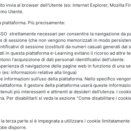
ito invia al browser dell'Utente (es: Internet Explorer, Mozilla 
simo Utente.
la piattaforma. Più precisamente:
SO strettamente necessari per consentire la navigazione da part
s di sessione (che non vengono memorizzati in modo persistent
ntificativi di sessione (costituiti da numeri casuali generati dal
zzati in questa piattaforma e-Learning evitano il ricorso ad altre
ono l'acquisizione di dati personali identificativi dell'utente.
'esperienza di navigazione delle pagine web in funzione di una seri
(es: informazioni relative alla lingua)
are informazioni sull’uso della piattaforma. Nello specifico vengo
piattaforma. Il gestore della piattaforma userà queste informazion
ntenuti più interessanti e attinenti ai desideri dell’utenza. I coo
 Per disabilitarli si veda la sezione “Come disabilitare i cookie
li la terza parte si è impegnata a utilizzare i cookie limitatamente
bbe disporre.