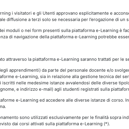
ning i visitatori e gli Utenti approvano esplicitamente e acconse
ale diffusione a terzi solo se necessaria per l’erogazione di un s
dei moduli o nei form presenti sulla piattaforma e-Learning è fac
erienza di navigazione della piattaforma e-Learning potrebbe es
to attraverso la piattaforma e-Learning saranno trattati per le se
ne degli apprendimenti) da parte del personale docente e/o svolge
forme e-Learning, sia in relazione alla gestione tecnica del servi
i iscritti nelle medesime istanze avvalendosi delle diverse tipolog
gnome, e indirizzo e-mail) agli studenti registrati sulla piattafor
attaforme e-Learning ed accedere alle diverse istanze di corso. In
rma.
nzionamento sono utilizzati esclusivamente per le finalità sopra i
visto dai corsi attivati sulla piattaforma e-Learning (*).