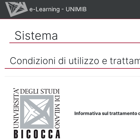
Vai al contenuto principale
e-Learning - UNIMIB
Sistema
Condizioni di utilizzo e tratta
Informativa sul trattamento d