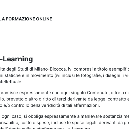
LLA FORMAZIONE ONLINE
e-Learning
à degli Studi di Milano-Bicocca, ivi compresi a titolo esemplificati
tatiche e in movimento (ivi inclusi le fotografie, i disegni, i vid
tellettuale.
garantisce espressamente che ogni singolo Contenuto, oltre a no
hio, brevetto o altro diritto di terzi derivante da legge, contratt
/o controllo della veridicità di tali affermazioni.
in ogni caso, si obbliga espressamente a manlevare sostanzialme
abilità, costo o spese, incluse le spese legali, derivanti da pr
ell’utente sulle piattaforme per l'e-Learning.