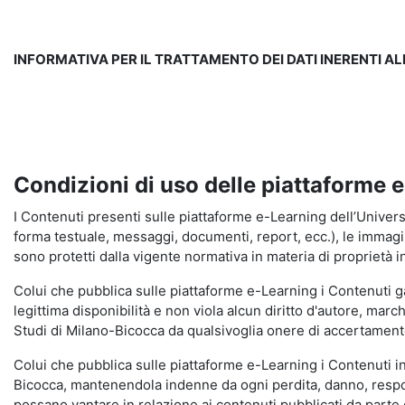
INFORMATIVA PER IL TRATTAMENTO DEI DATI INERENTI A
Condizioni di uso delle piattaforme 
I Contenuti presenti sulle piattaforme e-Learning dell’Universit
forma testuale, messaggi, documenti, report, ecc.), le immagini s
sono protetti dalla vigente normativa in materia di proprietà in
Colui che pubblica sulle piattaforme e-Learning i Contenuti 
legittima disponibilità e non viola alcun diritto d'autore, marc
Studi di Milano-Bicocca da qualsivoglia onere di accertamento e
Colui che pubblica sulle piattaforme e-Learning i Contenuti 
Bicocca, mantenendola indenne da ogni perdita, danno, respons
possano vantare in relazione ai contenuti pubblicati da parte d