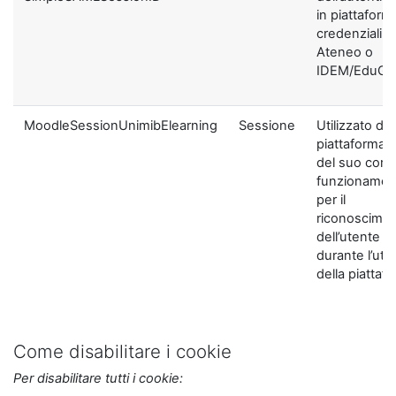
in piattaform
credenziali di
Ateneo o
IDEM/EduGA
MoodleSessionUnimibElearning
Sessione
Utilizzato dal
piattaforma ai
del suo corre
funzionamen
per il
riconoscime
dell’utente
durante l’util
della piattaf
Come disabilitare i cookie
Per disabilitare tutti i cookie: