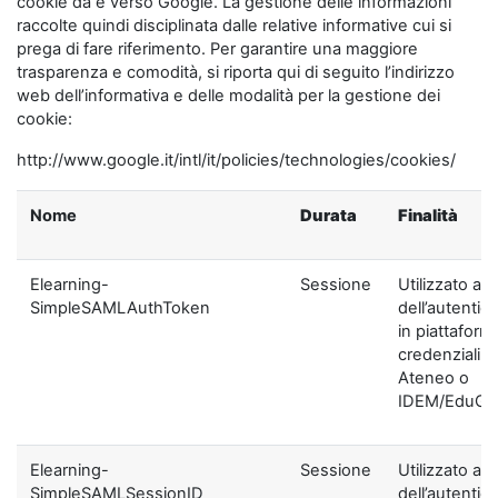
cookie da e verso Google. La gestione delle informazioni
raccolte quindi disciplinata dalle relative informative cui si
prega di fare riferimento. Per garantire una maggiore
trasparenza e comodità, si riporta qui di seguito l’indirizzo
web dell’informativa e delle modalità per la gestione dei
cookie:
http://www.google.it/intl/it/policies/technologies/cookies/
Nome
Durata
Finalità
Elearning-
Sessione
Utilizzato ai f
SimpleSAMLAuthToken
dell’autentic
in piattaform
credenziali di
Ateneo o
IDEM/EduGA
Elearning-
Sessione
Utilizzato ai f
SimpleSAMLSessionID
dell’autentic