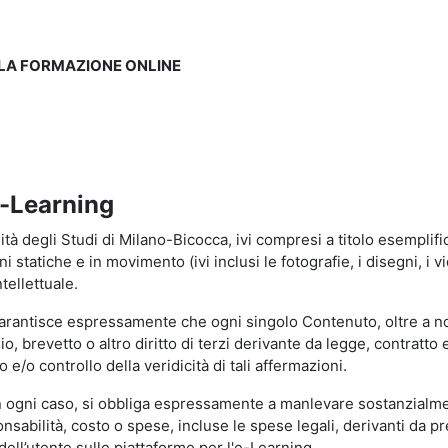
LLA FORMAZIONE ONLINE
e-Learning
à degli Studi di Milano-Bicocca, ivi compresi a titolo esemplificati
tatiche e in movimento (ivi inclusi le fotografie, i disegni, i vid
tellettuale.
garantisce espressamente che ogni singolo Contenuto, oltre a no
hio, brevetto o altro diritto di terzi derivante da legge, contratt
/o controllo della veridicità di tali affermazioni.
in ogni caso, si obbliga espressamente a manlevare sostanzialme
abilità, costo o spese, incluse le spese legali, derivanti da pr
ell’utente sulle piattaforme per l'e-Learning.