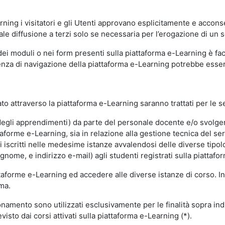
ning i visitatori e gli Utenti approvano esplicitamente e acconse
ale diffusione a terzi solo se necessaria per l’erogazione di un s
dei moduli o nei form presenti sulla piattaforma e-Learning è fac
erienza di navigazione della piattaforma e-Learning potrebbe es
to attraverso la piattaforma e-Learning saranno trattati per le se
ne degli apprendimenti) da parte del personale docente e/o svolge
forme e-Learning, sia in relazione alla gestione tecnica del servi
i iscritti nelle medesime istanze avvalendosi delle diverse tipolog
gnome, e indirizzo e-mail) agli studenti registrati sulla piattafor
attaforme e-Learning ed accedere alle diverse istanze di corso. In
rma.
nzionamento sono utilizzati esclusivamente per le finalità sopra i
visto dai corsi attivati sulla piattaforma e-Learning (*).