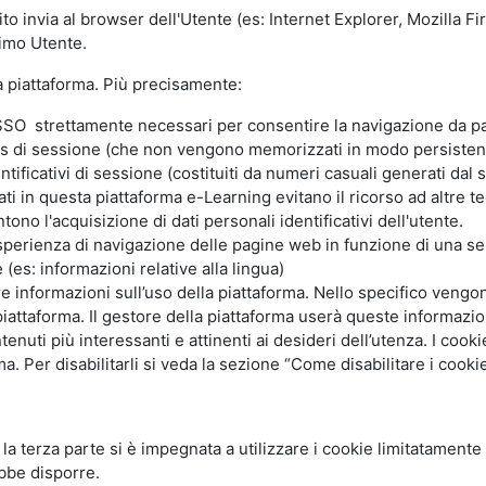
ito invia al browser dell'Utente (es: Internet Explorer, Mozilla 
simo Utente.
la piattaforma. Più precisamente:
SO strettamente necessari per consentire la navigazione da part
s di sessione (che non vengono memorizzati in modo persistent
ntificativi di sessione (costituiti da numeri casuali generati dal
zzati in questa piattaforma e-Learning evitano il ricorso ad altre
ono l'acquisizione di dati personali identificativi dell'utente.
'esperienza di navigazione delle pagine web in funzione di una seri
(es: informazioni relative alla lingua)
are informazioni sull’uso della piattaforma. Nello specifico vengo
piattaforma. Il gestore della piattaforma userà queste informazion
ntenuti più interessanti e attinenti ai desideri dell’utenza. I coo
 Per disabilitarli si veda la sezione “Come disabilitare i cookie
li la terza parte si è impegnata a utilizzare i cookie limitatamente
bbe disporre.