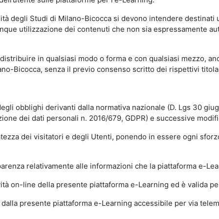
sità degli Studi di Milano-Bicocca si devono intendere destinati
que utilizzazione dei contenuti che non sia espressamente autoriz
istribuire in qualsiasi modo o forma e con qualsiasi mezzo, anch
o-Bicocca, senza il previo consenso scritto dei rispettivi titolari
egli obblighi derivanti dalla normativa nazionale (D. Lgs 30 giu
zione dei dati personali n. 2016/679, GDPR) e successive modif
tezza dei visitatori e degli Utenti, ponendo in essere ogni sforzo
sparenza relativamente alle informazioni che la piattaforma e-Le
ità on-line della presente piattaforma e-Learning ed è valida per 
i dalla presente piattaforma e-Learning accessibile per via telemat