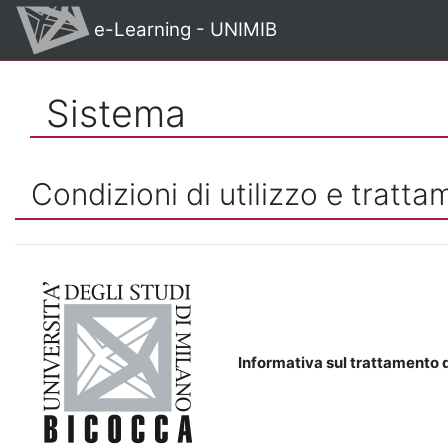
Vai al contenuto principale
e-Learning - UNIMIB
Sistema
Condizioni di utilizzo e tratta
Informativa sul trattamento d