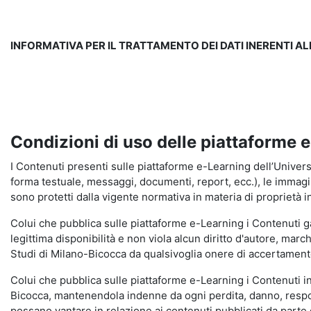
INFORMATIVA PER IL TRATTAMENTO DEI DATI INERENTI A
Condizioni di uso delle piattaforme 
I Contenuti presenti sulle piattaforme e-Learning dell’Universit
forma testuale, messaggi, documenti, report, ecc.), le immagini s
sono protetti dalla vigente normativa in materia di proprietà in
Colui che pubblica sulle piattaforme e-Learning i Contenuti 
legittima disponibilità e non viola alcun diritto d'autore, marc
Studi di Milano-Bicocca da qualsivoglia onere di accertamento e
Colui che pubblica sulle piattaforme e-Learning i Contenuti 
Bicocca, mantenendola indenne da ogni perdita, danno, respons
possano vantare in relazione ai contenuti pubblicati da parte d