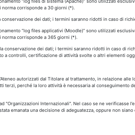
ionamento “log files di sistema (Apache)” sono utilizzati esclusiv
i norma corrisponde a 30 giorni (*).
onservazione dei dati; i termini saranno ridotti in caso di richi
onamento “log files applicativi (Moodle)” sono utilizzati esclusi
i norma corrisponde a 365 giorni (*).
 conservazione dei dati; i termini saranno ridotti in caso di ri
a controlli, certificazione di attività svolte o altri elementi ogg
ll’Ateneo autorizzati dal Titolare al trattamento, in relazione alle
i terzi, perché la loro attività è necessaria al conseguimento del
 ad "Organizzazioni Internazionali". Nel caso se ne verificasse l’
ia stata emanata una decisione di adeguatezza, oppure non siano d