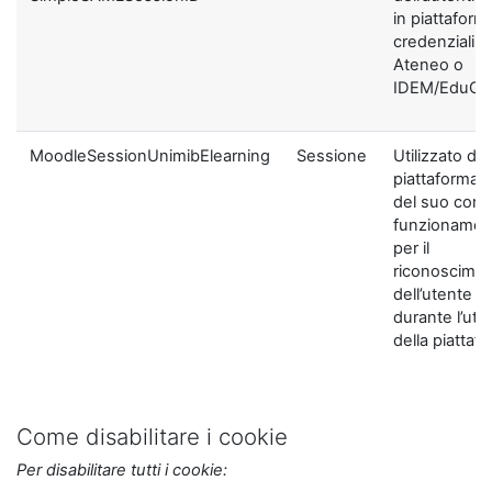
in piattaform
credenziali di
Ateneo o
IDEM/EduGA
MoodleSessionUnimibElearning
Sessione
Utilizzato dal
piattaforma ai
del suo corre
funzionamen
per il
riconoscime
dell’utente
durante l’util
della piattaf
Come disabilitare i cookie
Per disabilitare tutti i cookie: