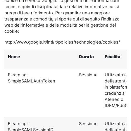
cookie da e verso Google. La gestione delle informazioni
raccolte quindi disciplinata dalle relative informative cui si
prega di fare riferimento. Per garantire una maggiore
trasparenza e comodità, si riporta qui di seguito l’indirizzo
web dell’informativa e delle modalità per la gestione dei
cookie:
http://www.google.it/intl/it/policies/technologies/cookies/
Nome
Durata
Finalità
Elearning-
Sessione
Utilizzato ai f
SimpleSAMLAuthToken
dell’autentic
in piattaform
credenziali di
Ateneo o
IDEM/EduGA
Elearning-
Sessione
Utilizzato ai f
SimpleSAMLSessionID
dell’autentic