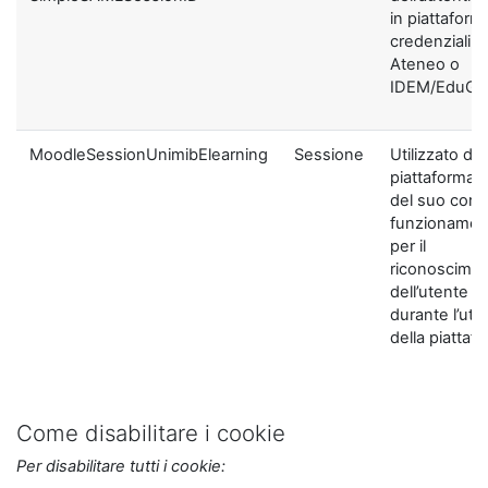
in piattaform
credenziali di
Ateneo o
IDEM/EduGA
MoodleSessionUnimibElearning
Sessione
Utilizzato dal
piattaforma ai
del suo corre
funzionamen
per il
riconoscime
dell’utente
durante l’util
della piattaf
Come disabilitare i cookie
Per disabilitare tutti i cookie: