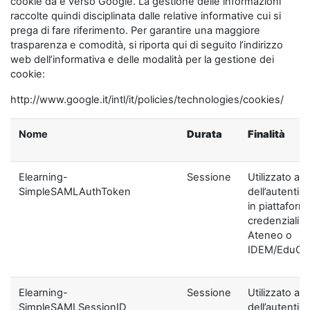
cookie da e verso Google. La gestione delle informazioni
raccolte quindi disciplinata dalle relative informative cui si
prega di fare riferimento. Per garantire una maggiore
trasparenza e comodità, si riporta qui di seguito l’indirizzo
web dell’informativa e delle modalità per la gestione dei
cookie:
http://www.google.it/intl/it/policies/technologies/cookies/
Nome
Durata
Finalità
Elearning-
Sessione
Utilizzato ai f
SimpleSAMLAuthToken
dell’autentic
in piattaform
credenziali di
Ateneo o
IDEM/EduGA
Elearning-
Sessione
Utilizzato ai f
SimpleSAMLSessionID
dell’autentic