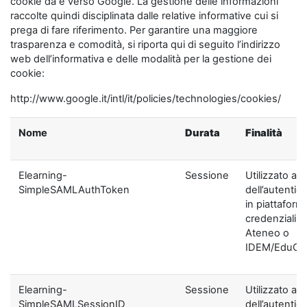
cookie da e verso Google. La gestione delle informazioni
raccolte quindi disciplinata dalle relative informative cui si
prega di fare riferimento. Per garantire una maggiore
trasparenza e comodità, si riporta qui di seguito l’indirizzo
web dell’informativa e delle modalità per la gestione dei
cookie:
http://www.google.it/intl/it/policies/technologies/cookies/
Nome
Durata
Finalità
Elearning-
Sessione
Utilizzato ai f
SimpleSAMLAuthToken
dell’autentic
in piattaform
credenziali di
Ateneo o
IDEM/EduGA
Elearning-
Sessione
Utilizzato ai f
SimpleSAMLSessionID
dell’autentic