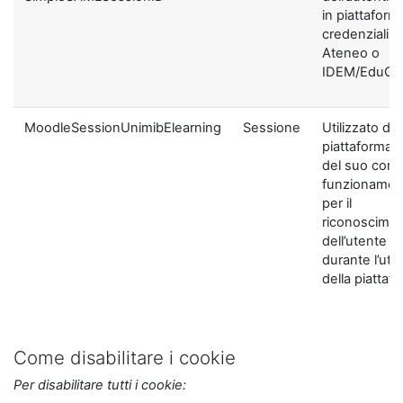
in piattaform
credenziali di
Ateneo o
IDEM/EduGA
MoodleSessionUnimibElearning
Sessione
Utilizzato dal
piattaforma ai
del suo corre
funzionamen
per il
riconoscime
dell’utente
durante l’util
della piattaf
Come disabilitare i cookie
Per disabilitare tutti i cookie: