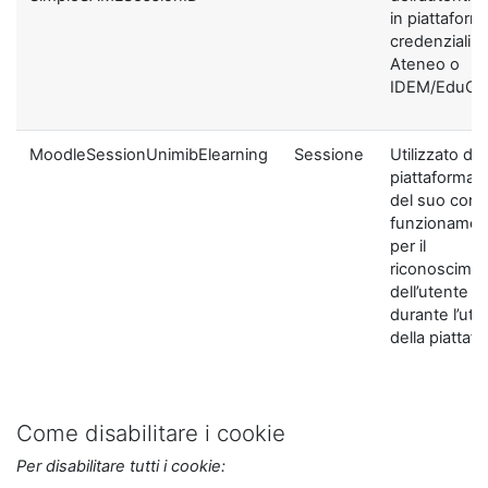
in piattaform
credenziali di
Ateneo o
IDEM/EduGA
MoodleSessionUnimibElearning
Sessione
Utilizzato dal
piattaforma ai
del suo corre
funzionamen
per il
riconoscime
dell’utente
durante l’util
della piattaf
Come disabilitare i cookie
Per disabilitare tutti i cookie: