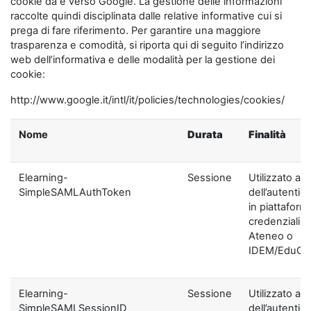
cookie da e verso Google. La gestione delle informazioni
raccolte quindi disciplinata dalle relative informative cui si
prega di fare riferimento. Per garantire una maggiore
trasparenza e comodità, si riporta qui di seguito l’indirizzo
web dell’informativa e delle modalità per la gestione dei
cookie:
http://www.google.it/intl/it/policies/technologies/cookies/
Nome
Durata
Finalità
Elearning-
Sessione
Utilizzato ai f
SimpleSAMLAuthToken
dell’autentic
in piattaform
credenziali di
Ateneo o
IDEM/EduGA
Elearning-
Sessione
Utilizzato ai f
SimpleSAMLSessionID
dell’autentic