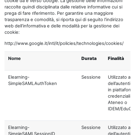
cookie da e verso Google. La gestione delle informazioni
raccolte quindi disciplinata dalle relative informative cui si
prega di fare riferimento. Per garantire una maggiore
trasparenza e comodità, si riporta qui di seguito l’indirizzo
web dell’informativa e delle modalità per la gestione dei
cookie:
http://www.google.it/intl/it/policies/technologies/cookies/
Nome
Durata
Finalità
Elearning-
Sessione
Utilizzato ai f
SimpleSAMLAuthToken
dell’autentic
in piattaform
credenziali di
Ateneo o
IDEM/EduGA
Elearning-
Sessione
Utilizzato ai f
SimpleSAMLSessionID
dell’autentic