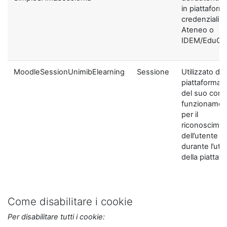
in piattaform
credenziali di
Ateneo o
IDEM/EduGA
MoodleSessionUnimibElearning
Sessione
Utilizzato dal
piattaforma ai
del suo corre
funzionamen
per il
riconoscime
dell’utente
durante l’util
della piattaf
Come disabilitare i cookie
Per disabilitare tutti i cookie: