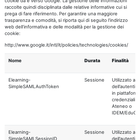
cookie da e verso Google. La gestione delle informazioni
raccolte quindi disciplinata dalle relative informative cui si
prega di fare riferimento. Per garantire una maggiore
trasparenza e comodità, si riporta qui di seguito l’indirizzo
web dell’informativa e delle modalità per la gestione dei
cookie:
http://www.google.it/intl/it/policies/technologies/cookies/
Nome
Durata
Finalità
Elearning-
Sessione
Utilizzato ai f
SimpleSAMLAuthToken
dell’autentic
in piattaform
credenziali di
Ateneo o
IDEM/EduGA
Elearning-
Sessione
Utilizzato ai f
SimpleSAMLSessionID
dell’autentic