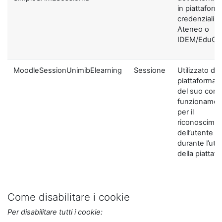
in piattaform
credenziali di
Ateneo o
IDEM/EduGA
MoodleSessionUnimibElearning
Sessione
Utilizzato dal
piattaforma ai
del suo corre
funzionamen
per il
riconoscime
dell’utente
durante l’util
della piattaf
Come disabilitare i cookie
Per disabilitare tutti i cookie: