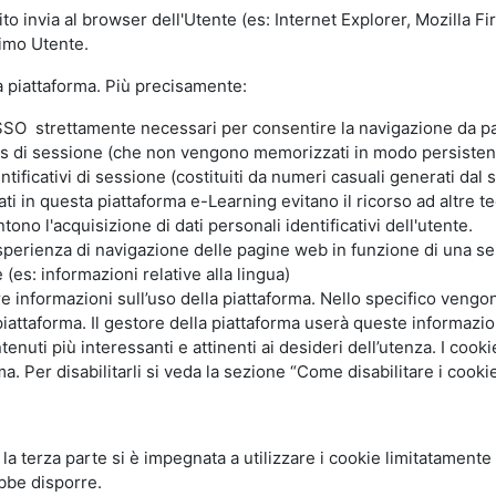
ito invia al browser dell'Utente (es: Internet Explorer, Mozilla 
simo Utente.
la piattaforma. Più precisamente:
SO strettamente necessari per consentire la navigazione da part
s di sessione (che non vengono memorizzati in modo persistent
ntificativi di sessione (costituiti da numeri casuali generati dal
zzati in questa piattaforma e-Learning evitano il ricorso ad altre
ono l'acquisizione di dati personali identificativi dell'utente.
'esperienza di navigazione delle pagine web in funzione di una seri
(es: informazioni relative alla lingua)
are informazioni sull’uso della piattaforma. Nello specifico vengo
piattaforma. Il gestore della piattaforma userà queste informazion
ntenuti più interessanti e attinenti ai desideri dell’utenza. I coo
 Per disabilitarli si veda la sezione “Come disabilitare i cookie
li la terza parte si è impegnata a utilizzare i cookie limitatamente
bbe disporre.