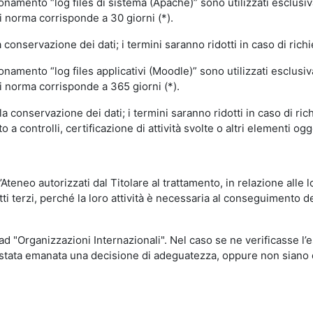
ionamento “log files di sistema (Apache)” sono utilizzati esclusiv
i norma corrisponde a 30 giorni (*).
onservazione dei dati; i termini saranno ridotti in caso di richi
onamento “log files applicativi (Moodle)” sono utilizzati esclusi
i norma corrisponde a 365 giorni (*).
 conservazione dei dati; i termini saranno ridotti in caso di ri
a controlli, certificazione di attività svolte o altri elementi ogg
ll’Ateneo autorizzati dal Titolare al trattamento, in relazione alle
i terzi, perché la loro attività è necessaria al conseguimento del
 ad "Organizzazioni Internazionali". Nel caso se ne verificasse l’
ia stata emanata una decisione di adeguatezza, oppure non siano d