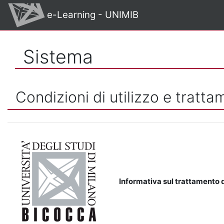
Vai al contenuto principale
e-Learning - UNIMIB
Sistema
Condizioni di utilizzo e tratta
Informativa sul trattamento d