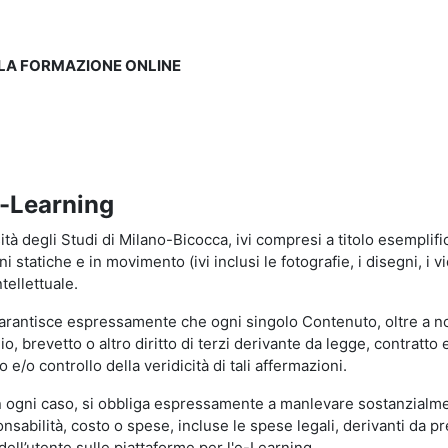
LLA FORMAZIONE ONLINE
e-Learning
à degli Studi di Milano-Bicocca, ivi compresi a titolo esemplificati
tatiche e in movimento (ivi inclusi le fotografie, i disegni, i vid
tellettuale.
garantisce espressamente che ogni singolo Contenuto, oltre a no
hio, brevetto o altro diritto di terzi derivante da legge, contratt
/o controllo della veridicità di tali affermazioni.
in ogni caso, si obbliga espressamente a manlevare sostanzialme
abilità, costo o spese, incluse le spese legali, derivanti da pr
ell’utente sulle piattaforme per l'e-Learning.