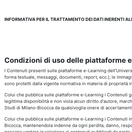
INFORMATIVA PER IL TRATTAMENTO DEI DATI INERENTI A
Condizioni di uso delle piattaforme 
I Contenuti presenti sulle piattaforme e-Learning dell’Universit
forma testuale, messaggi, documenti, report, ecc.), le immagini s
sono protetti dalla vigente normativa in materia di proprietà in
Colui che pubblica sulle piattaforme e-Learning i Contenuti 
legittima disponibilità e non viola alcun diritto d'autore, marc
Studi di Milano-Bicocca da qualsivoglia onere di accertamento e
Colui che pubblica sulle piattaforme e-Learning i Contenuti 
Bicocca, mantenendola indenne da ogni perdita, danno, respons
possano vantare in relazione ai contenuti pubblicati da parte d