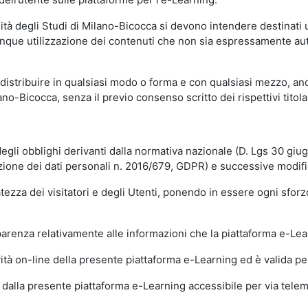
sità degli Studi di Milano-Bicocca si devono intendere destinati
que utilizzazione dei contenuti che non sia espressamente autoriz
istribuire in qualsiasi modo o forma e con qualsiasi mezzo, anch
o-Bicocca, senza il previo consenso scritto dei rispettivi titolari
egli obblighi derivanti dalla normativa nazionale (D. Lgs 30 giu
zione dei dati personali n. 2016/679, GDPR) e successive modif
tezza dei visitatori e degli Utenti, ponendo in essere ogni sforzo
sparenza relativamente alle informazioni che la piattaforma e-Le
ità on-line della presente piattaforma e-Learning ed è valida per 
i dalla presente piattaforma e-Learning accessibile per via telemat