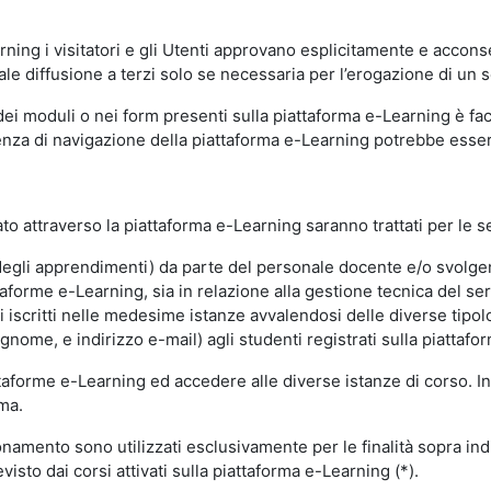
ning i visitatori e gli Utenti approvano esplicitamente e acconse
ale diffusione a terzi solo se necessaria per l’erogazione di un s
dei moduli o nei form presenti sulla piattaforma e-Learning è fac
erienza di navigazione della piattaforma e-Learning potrebbe es
to attraverso la piattaforma e-Learning saranno trattati per le se
ne degli apprendimenti) da parte del personale docente e/o svolge
forme e-Learning, sia in relazione alla gestione tecnica del servi
i iscritti nelle medesime istanze avvalendosi delle diverse tipolog
gnome, e indirizzo e-mail) agli studenti registrati sulla piattafor
attaforme e-Learning ed accedere alle diverse istanze di corso. In
rma.
nzionamento sono utilizzati esclusivamente per le finalità sopra i
visto dai corsi attivati sulla piattaforma e-Learning (*).