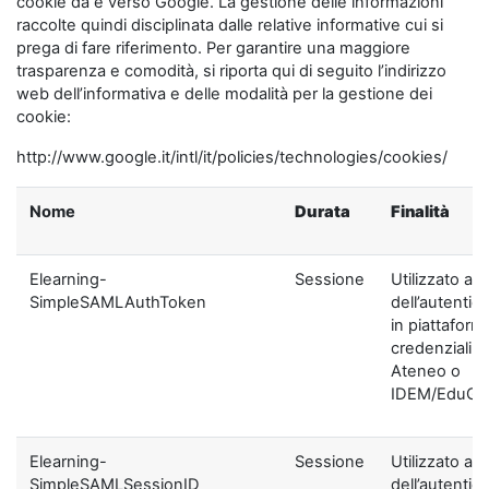
cookie da e verso Google. La gestione delle informazioni
raccolte quindi disciplinata dalle relative informative cui si
prega di fare riferimento. Per garantire una maggiore
trasparenza e comodità, si riporta qui di seguito l’indirizzo
web dell’informativa e delle modalità per la gestione dei
cookie:
http://www.google.it/intl/it/policies/technologies/cookies/
Nome
Durata
Finalità
Elearning-
Sessione
Utilizzato ai f
SimpleSAMLAuthToken
dell’autentic
in piattaform
credenziali di
Ateneo o
IDEM/EduGA
Elearning-
Sessione
Utilizzato ai f
SimpleSAMLSessionID
dell’autentic