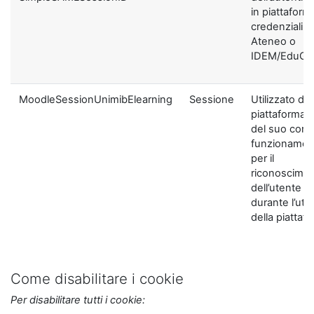
in piattaform
credenziali di
Ateneo o
IDEM/EduGA
MoodleSessionUnimibElearning
Sessione
Utilizzato dal
piattaforma ai
del suo corre
funzionamen
per il
riconoscime
dell’utente
durante l’util
della piattaf
Come disabilitare i cookie
Per disabilitare tutti i cookie: