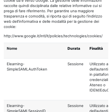
cookie da e verso Google. La gestione delle informazioni
raccolte quindi disciplinata dalle relative informative cui si
prega di fare riferimento. Per garantire una maggiore
trasparenza e comodità, si riporta qui di seguito l’indirizzo
web dell’informativa e delle modalità per la gestione dei
cookie:
http://www.google.it/intl/it/policies/technologies/cookies/
Nome
Durata
Finalità
Elearning-
Sessione
Utilizzato ai f
SimpleSAMLAuthToken
dell’autentic
in piattaform
credenziali di
Ateneo o
IDEM/EduGA
Elearning-
Sessione
Utilizzato ai f
SimpleSAMLSessionID
dell’autentic