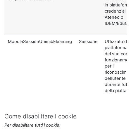
in piattaform
credenziali di
Ateneo o
IDEM/EduGA
MoodleSessionUnimibElearning
Sessione
Utilizzato dal
piattaforma ai
del suo corre
funzionamen
per il
riconoscime
dell’utente
durante l’util
della piattaf
Come disabilitare i cookie
Per disabilitare tutti i cookie: