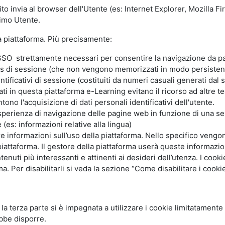
ito invia al browser dell'Utente (es: Internet Explorer, Mozilla 
simo Utente.
la piattaforma. Più precisamente:
SO strettamente necessari per consentire la navigazione da part
s di sessione (che non vengono memorizzati in modo persistent
ntificativi di sessione (costituiti da numeri casuali generati dal
zzati in questa piattaforma e-Learning evitano il ricorso ad altre
ono l'acquisizione di dati personali identificativi dell'utente.
'esperienza di navigazione delle pagine web in funzione di una seri
(es: informazioni relative alla lingua)
are informazioni sull’uso della piattaforma. Nello specifico vengo
piattaforma. Il gestore della piattaforma userà queste informazion
ntenuti più interessanti e attinenti ai desideri dell’utenza. I coo
 Per disabilitarli si veda la sezione “Come disabilitare i cookie
li la terza parte si è impegnata a utilizzare i cookie limitatamente
bbe disporre.