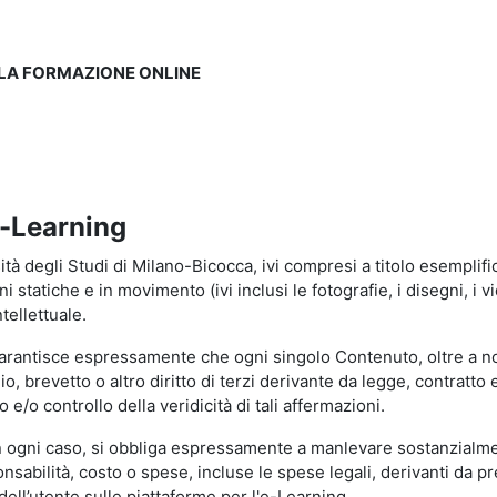
LLA FORMAZIONE ONLINE
e-Learning
à degli Studi di Milano-Bicocca, ivi compresi a titolo esemplificati
tatiche e in movimento (ivi inclusi le fotografie, i disegni, i vid
tellettuale.
garantisce espressamente che ogni singolo Contenuto, oltre a no
hio, brevetto o altro diritto di terzi derivante da legge, contratt
/o controllo della veridicità di tali affermazioni.
in ogni caso, si obbliga espressamente a manlevare sostanzialme
abilità, costo o spese, incluse le spese legali, derivanti da pr
ell’utente sulle piattaforme per l'e-Learning.