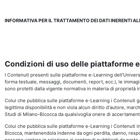
INFORMATIVA PER IL TRATTAMENTO DEI DATI INERENTI A
Condizioni di uso delle piattaforme 
I Contenuti presenti sulle piattaforme e-Learning dell’Universit
forma testuale, messaggi, documenti, report, ecc.), le immagini s
sono protetti dalla vigente normativa in materia di proprietà in
Colui che pubblica sulle piattaforme e-Learning i Contenuti 
legittima disponibilità e non viola alcun diritto d'autore, marc
Studi di Milano-Bicocca da qualsivoglia onere di accertamento e
Colui che pubblica sulle piattaforme e-Learning i Contenuti 
Bicocca, mantenendola indenne da ogni perdita, danno, respons
possano vantare in relazione ai contenuti pubblicati da parte d