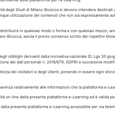
sità degli Studi di Milano-Bicocca si devono intendere destinati
que utilizzazione dei contenuti che non sia espressamente autoriz
istribuire in qualsiasi modo o forma e con qualsiasi mezzo, anch
o-Bicocca, senza il previo consenso scritto dei rispettivi titolari
egli obblighi derivanti dalla normativa nazionale (D. Lgs 30 giu
zione dei dati personali n. 2016/679, GDPR) e successive modif
tezza dei visitatori e degli Utenti, ponendo in essere ogni sforzo
sparenza relativamente alle informazioni che la piattaforma e-Le
ità on-line della presente piattaforma e-Learning ed è valida per 
i dalla presente piattaforma e-Learning accessibile per via telemat