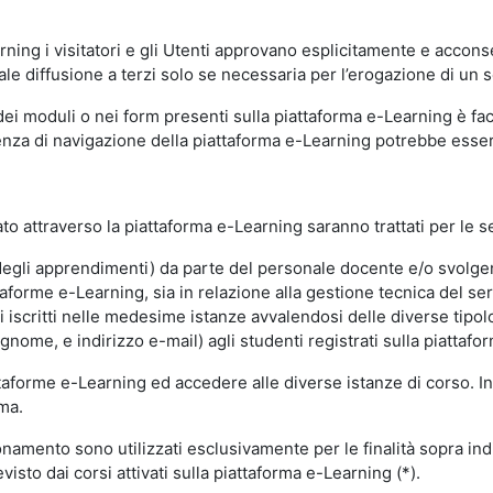
ning i visitatori e gli Utenti approvano esplicitamente e acconse
ale diffusione a terzi solo se necessaria per l’erogazione di un s
dei moduli o nei form presenti sulla piattaforma e-Learning è fac
erienza di navigazione della piattaforma e-Learning potrebbe es
to attraverso la piattaforma e-Learning saranno trattati per le se
ne degli apprendimenti) da parte del personale docente e/o svolge
forme e-Learning, sia in relazione alla gestione tecnica del servi
i iscritti nelle medesime istanze avvalendosi delle diverse tipolog
gnome, e indirizzo e-mail) agli studenti registrati sulla piattafor
attaforme e-Learning ed accedere alle diverse istanze di corso. In
rma.
nzionamento sono utilizzati esclusivamente per le finalità sopra i
visto dai corsi attivati sulla piattaforma e-Learning (*).