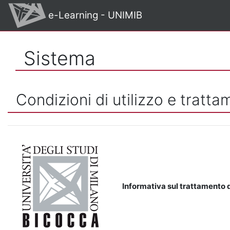
Vai al contenuto principale
e-Learning - UNIMIB
Sistema
Condizioni di utilizzo e tratta
Informativa sul trattamento d