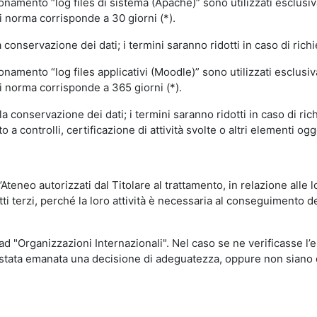
ionamento “log files di sistema (Apache)” sono utilizzati esclusiv
i norma corrisponde a 30 giorni (*).
onservazione dei dati; i termini saranno ridotti in caso di richi
onamento “log files applicativi (Moodle)” sono utilizzati esclusi
i norma corrisponde a 365 giorni (*).
 conservazione dei dati; i termini saranno ridotti in caso di ri
a controlli, certificazione di attività svolte o altri elementi ogg
ll’Ateneo autorizzati dal Titolare al trattamento, in relazione alle
i terzi, perché la loro attività è necessaria al conseguimento del
 ad "Organizzazioni Internazionali". Nel caso se ne verificasse l’
ia stata emanata una decisione di adeguatezza, oppure non siano d