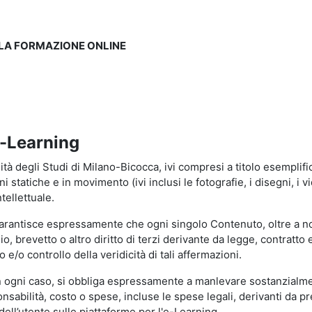
LLA FORMAZIONE ONLINE
e-Learning
à degli Studi di Milano-Bicocca, ivi compresi a titolo esemplificati
tatiche e in movimento (ivi inclusi le fotografie, i disegni, i vid
tellettuale.
garantisce espressamente che ogni singolo Contenuto, oltre a no
hio, brevetto o altro diritto di terzi derivante da legge, contratt
/o controllo della veridicità di tali affermazioni.
in ogni caso, si obbliga espressamente a manlevare sostanzialme
abilità, costo o spese, incluse le spese legali, derivanti da pr
ell’utente sulle piattaforme per l'e-Learning.