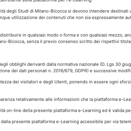
sità degli Studi di Milano-Bicocca si devono intendere destinati
que utilizzazione dei contenuti che non sia espressamente autoriz
istribuire in qualsiasi modo o forma e con qualsiasi mezzo, anch
o-Bicocca, senza il previo consenso scritto dei rispettivi titolari
egli obblighi derivanti dalla normativa nazionale (D. Lgs 30 giu
zione dei dati personali n. 2016/679, GDPR) e successive modif
tezza dei visitatori e degli Utenti, ponendo in essere ogni sforzo
sparenza relativamente alle informazioni che la piattaforma e-Le
ità on-line della presente piattaforma e-Learning ed è valida per 
i dalla presente piattaforma e-Learning accessibile per via telemat