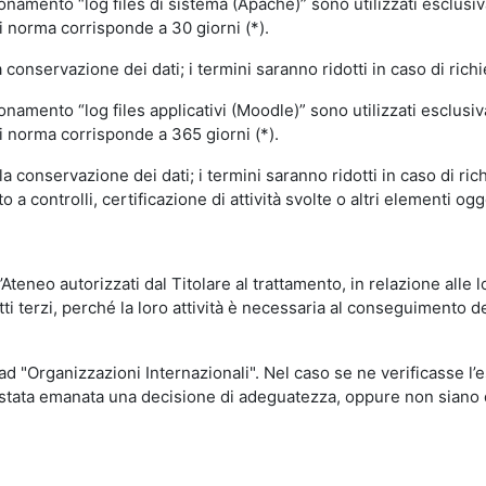
ionamento “log files di sistema (Apache)” sono utilizzati esclusiv
i norma corrisponde a 30 giorni (*).
onservazione dei dati; i termini saranno ridotti in caso di richi
onamento “log files applicativi (Moodle)” sono utilizzati esclusi
i norma corrisponde a 365 giorni (*).
 conservazione dei dati; i termini saranno ridotti in caso di ri
a controlli, certificazione di attività svolte o altri elementi ogg
ll’Ateneo autorizzati dal Titolare al trattamento, in relazione alle
i terzi, perché la loro attività è necessaria al conseguimento del
 ad "Organizzazioni Internazionali". Nel caso se ne verificasse l’
ia stata emanata una decisione di adeguatezza, oppure non siano d