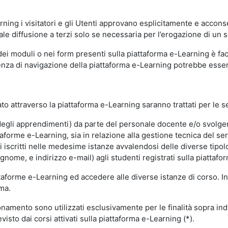
ning i visitatori e gli Utenti approvano esplicitamente e acconse
ale diffusione a terzi solo se necessaria per l’erogazione di un s
dei moduli o nei form presenti sulla piattaforma e-Learning è fac
erienza di navigazione della piattaforma e-Learning potrebbe es
to attraverso la piattaforma e-Learning saranno trattati per le se
ne degli apprendimenti) da parte del personale docente e/o svolge
forme e-Learning, sia in relazione alla gestione tecnica del servi
i iscritti nelle medesime istanze avvalendosi delle diverse tipolog
gnome, e indirizzo e-mail) agli studenti registrati sulla piattafor
attaforme e-Learning ed accedere alle diverse istanze di corso. In
rma.
nzionamento sono utilizzati esclusivamente per le finalità sopra i
visto dai corsi attivati sulla piattaforma e-Learning (*).