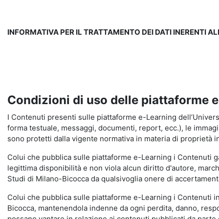
INFORMATIVA PER IL TRATTAMENTO DEI DATI INERENTI A
Condizioni di uso delle piattaforme 
I Contenuti presenti sulle piattaforme e-Learning dell’Universit
forma testuale, messaggi, documenti, report, ecc.), le immagini s
sono protetti dalla vigente normativa in materia di proprietà in
Colui che pubblica sulle piattaforme e-Learning i Contenuti 
legittima disponibilità e non viola alcun diritto d'autore, marc
Studi di Milano-Bicocca da qualsivoglia onere di accertamento e
Colui che pubblica sulle piattaforme e-Learning i Contenuti 
Bicocca, mantenendola indenne da ogni perdita, danno, respons
possano vantare in relazione ai contenuti pubblicati da parte d