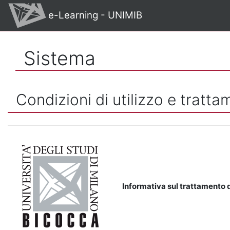
Vai al contenuto principale
e-Learning - UNIMIB
Sistema
Condizioni di utilizzo e tratta
Informativa sul trattamento d