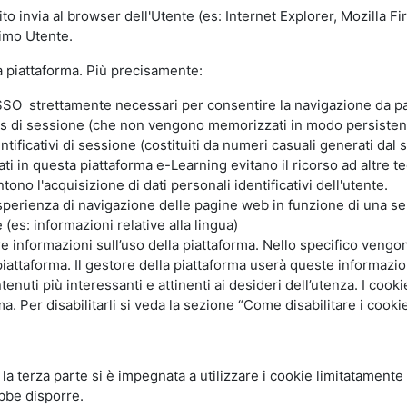
ito invia al browser dell'Utente (es: Internet Explorer, Mozilla 
simo Utente.
la piattaforma. Più precisamente:
SO strettamente necessari per consentire la navigazione da part
s di sessione (che non vengono memorizzati in modo persistent
ntificativi di sessione (costituiti da numeri casuali generati dal
zzati in questa piattaforma e-Learning evitano il ricorso ad altre
ono l'acquisizione di dati personali identificativi dell'utente.
'esperienza di navigazione delle pagine web in funzione di una seri
(es: informazioni relative alla lingua)
are informazioni sull’uso della piattaforma. Nello specifico vengo
piattaforma. Il gestore della piattaforma userà queste informazion
ntenuti più interessanti e attinenti ai desideri dell’utenza. I coo
 Per disabilitarli si veda la sezione “Come disabilitare i cookie
li la terza parte si è impegnata a utilizzare i cookie limitatamente
bbe disporre.