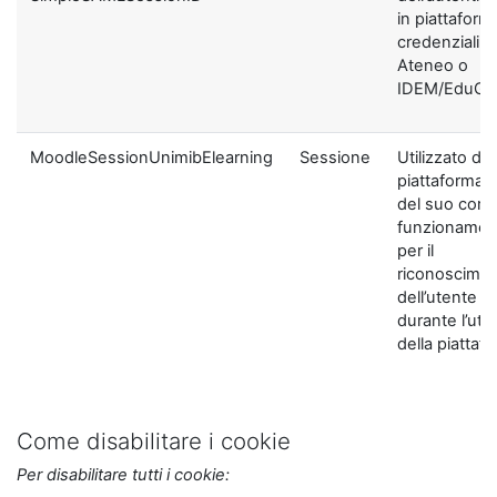
in piattaform
credenziali di
Ateneo o
IDEM/EduGA
MoodleSessionUnimibElearning
Sessione
Utilizzato dal
piattaforma ai
del suo corre
funzionamen
per il
riconoscime
dell’utente
durante l’util
della piattaf
Come disabilitare i cookie
Per disabilitare tutti i cookie: