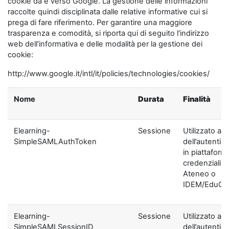
cookie da e verso Google. La gestione delle informazioni
raccolte quindi disciplinata dalle relative informative cui si
prega di fare riferimento. Per garantire una maggiore
trasparenza e comodità, si riporta qui di seguito l’indirizzo
web dell’informativa e delle modalità per la gestione dei
cookie:
http://www.google.it/intl/it/policies/technologies/cookies/
Nome
Durata
Finalità
Elearning-
Sessione
Utilizzato ai f
SimpleSAMLAuthToken
dell’autentic
in piattaform
credenziali di
Ateneo o
IDEM/EduGA
Elearning-
Sessione
Utilizzato ai f
SimpleSAMLSessionID
dell’autentic