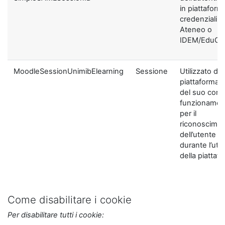
in piattaform
credenziali di
Ateneo o
IDEM/EduGA
MoodleSessionUnimibElearning
Sessione
Utilizzato dal
piattaforma ai
del suo corre
funzionamen
per il
riconoscime
dell’utente
durante l’util
della piattaf
Come disabilitare i cookie
Per disabilitare tutti i cookie: