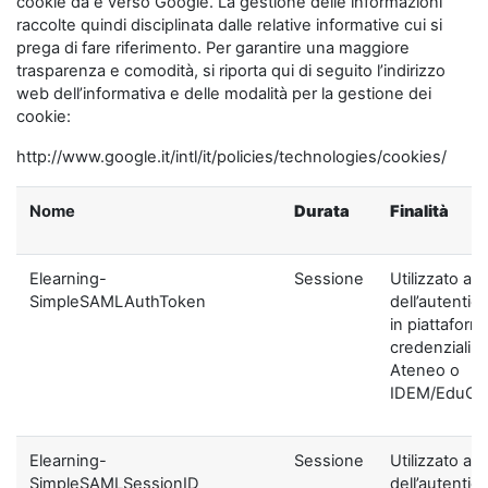
cookie da e verso Google. La gestione delle informazioni
raccolte quindi disciplinata dalle relative informative cui si
prega di fare riferimento. Per garantire una maggiore
trasparenza e comodità, si riporta qui di seguito l’indirizzo
web dell’informativa e delle modalità per la gestione dei
cookie:
http://www.google.it/intl/it/policies/technologies/cookies/
Nome
Durata
Finalità
Elearning-
Sessione
Utilizzato ai f
SimpleSAMLAuthToken
dell’autentic
in piattaform
credenziali di
Ateneo o
IDEM/EduGA
Elearning-
Sessione
Utilizzato ai f
SimpleSAMLSessionID
dell’autentic