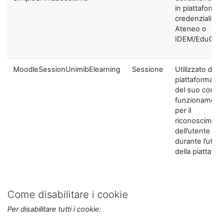
in piattaform
credenziali di
Ateneo o
IDEM/EduGA
MoodleSessionUnimibElearning
Sessione
Utilizzato dal
piattaforma ai
del suo corre
funzionamen
per il
riconoscime
dell’utente
durante l’util
della piattaf
Come disabilitare i cookie
Per disabilitare tutti i cookie: