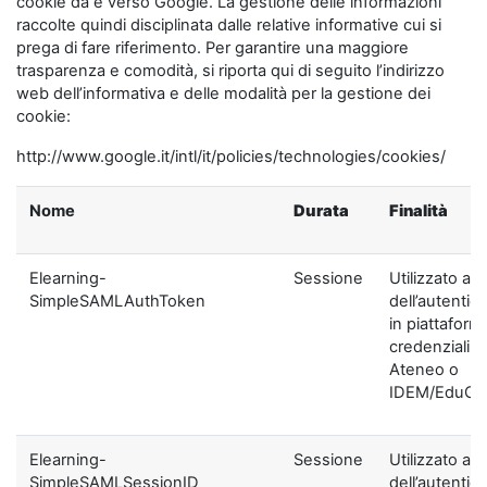
cookie da e verso Google. La gestione delle informazioni
raccolte quindi disciplinata dalle relative informative cui si
prega di fare riferimento. Per garantire una maggiore
trasparenza e comodità, si riporta qui di seguito l’indirizzo
web dell’informativa e delle modalità per la gestione dei
cookie:
http://www.google.it/intl/it/policies/technologies/cookies/
Nome
Durata
Finalità
Elearning-
Sessione
Utilizzato ai f
SimpleSAMLAuthToken
dell’autentic
in piattaform
credenziali di
Ateneo o
IDEM/EduGA
Elearning-
Sessione
Utilizzato ai f
SimpleSAMLSessionID
dell’autentic