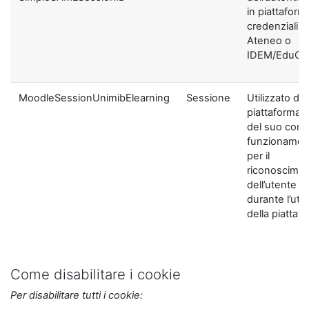
in piattaform
credenziali di
Ateneo o
IDEM/EduGA
MoodleSessionUnimibElearning
Sessione
Utilizzato dal
piattaforma ai
del suo corre
funzionamen
per il
riconoscime
dell’utente
durante l’util
della piattaf
Come disabilitare i cookie
Per disabilitare tutti i cookie: