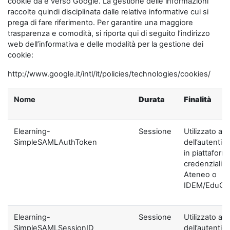
cookie da e verso Google. La gestione delle informazioni
raccolte quindi disciplinata dalle relative informative cui si
prega di fare riferimento. Per garantire una maggiore
trasparenza e comodità, si riporta qui di seguito l’indirizzo
web dell’informativa e delle modalità per la gestione dei
cookie:
http://www.google.it/intl/it/policies/technologies/cookies/
Nome
Durata
Finalità
Elearning-
Sessione
Utilizzato ai f
SimpleSAMLAuthToken
dell’autentic
in piattaform
credenziali di
Ateneo o
IDEM/EduGA
Elearning-
Sessione
Utilizzato ai f
SimpleSAMLSessionID
dell’autentic