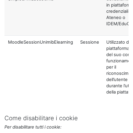
in piattaform
credenziali di
Ateneo o
IDEM/EduGA
MoodleSessionUnimibElearning
Sessione
Utilizzato dal
piattaforma ai
del suo corre
funzionamen
per il
riconoscime
dell’utente
durante l’util
della piattaf
Come disabilitare i cookie
Per disabilitare tutti i cookie: