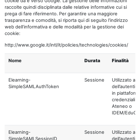
cookie da e verso Google. La gestione delle informazioni
raccolte quindi disciplinata dalle relative informative cui si
prega di fare riferimento. Per garantire una maggiore
trasparenza e comodità, si riporta qui di seguito l’indirizzo
web dell’informativa e delle modalità per la gestione dei
cookie:
http://www.google.it/intl/it/policies/technologies/cookies/
Nome
Durata
Finalità
Elearning-
Sessione
Utilizzato ai f
SimpleSAMLAuthToken
dell’autentic
in piattaform
credenziali di
Ateneo o
IDEM/EduGA
Elearning-
Sessione
Utilizzato ai f
SimpleSAMLSessionID
dell’autentic