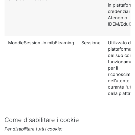
in piattaform
credenziali di
Ateneo o
IDEM/EduGA
MoodleSessionUnimibElearning
Sessione
Utilizzato dal
piattaforma ai
del suo corre
funzionamen
per il
riconoscime
dell’utente
durante l’util
della piattaf
Come disabilitare i cookie
Per disabilitare tutti i cookie: