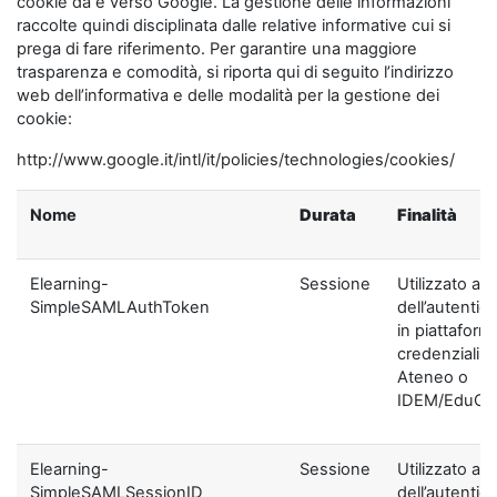
cookie da e verso Google. La gestione delle informazioni
raccolte quindi disciplinata dalle relative informative cui si
prega di fare riferimento. Per garantire una maggiore
trasparenza e comodità, si riporta qui di seguito l’indirizzo
web dell’informativa e delle modalità per la gestione dei
cookie:
http://www.google.it/intl/it/policies/technologies/cookies/
Nome
Durata
Finalità
Elearning-
Sessione
Utilizzato ai f
SimpleSAMLAuthToken
dell’autentic
in piattaform
credenziali di
Ateneo o
IDEM/EduGA
Elearning-
Sessione
Utilizzato ai f
SimpleSAMLSessionID
dell’autentic