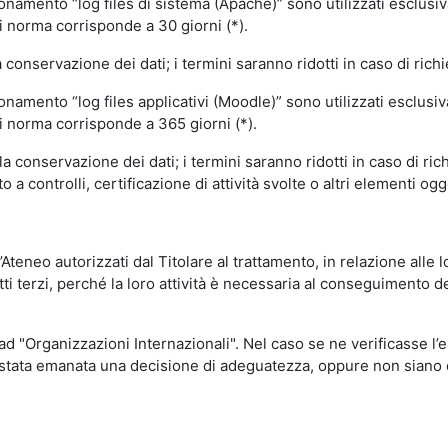
ionamento “log files di sistema (Apache)” sono utilizzati esclusiv
i norma corrisponde a 30 giorni (*).
onservazione dei dati; i termini saranno ridotti in caso di richi
onamento “log files applicativi (Moodle)” sono utilizzati esclusi
i norma corrisponde a 365 giorni (*).
 conservazione dei dati; i termini saranno ridotti in caso di ri
a controlli, certificazione di attività svolte o altri elementi ogg
ll’Ateneo autorizzati dal Titolare al trattamento, in relazione alle
i terzi, perché la loro attività è necessaria al conseguimento del
 ad "Organizzazioni Internazionali". Nel caso se ne verificasse l’
ia stata emanata una decisione di adeguatezza, oppure non siano d