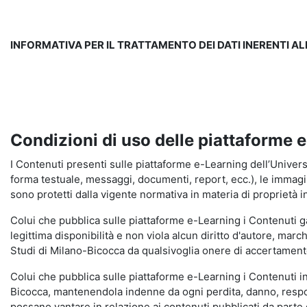
INFORMATIVA PER IL TRATTAMENTO DEI DATI INERENTI A
Condizioni di uso delle piattaforme 
I Contenuti presenti sulle piattaforme e-Learning dell’Universit
forma testuale, messaggi, documenti, report, ecc.), le immagini s
sono protetti dalla vigente normativa in materia di proprietà in
Colui che pubblica sulle piattaforme e-Learning i Contenuti 
legittima disponibilità e non viola alcun diritto d'autore, marc
Studi di Milano-Bicocca da qualsivoglia onere di accertamento e
Colui che pubblica sulle piattaforme e-Learning i Contenuti 
Bicocca, mantenendola indenne da ogni perdita, danno, respons
possano vantare in relazione ai contenuti pubblicati da parte d