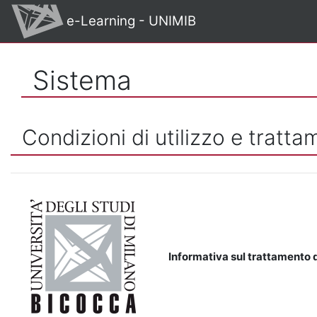
Vai al contenuto principale
e-Learning - UNIMIB
Sistema
Condizioni di utilizzo e tratta
Informativa sul trattamento d