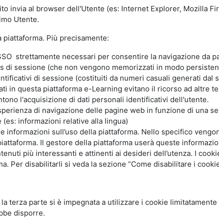
ito invia al browser dell'Utente (es: Internet Explorer, Mozilla 
simo Utente.
la piattaforma. Più precisamente:
SO strettamente necessari per consentire la navigazione da part
s di sessione (che non vengono memorizzati in modo persistent
ntificativi di sessione (costituiti da numeri casuali generati dal
zzati in questa piattaforma e-Learning evitano il ricorso ad altre
ono l'acquisizione di dati personali identificativi dell'utente.
'esperienza di navigazione delle pagine web in funzione di una seri
(es: informazioni relative alla lingua)
are informazioni sull’uso della piattaforma. Nello specifico vengo
piattaforma. Il gestore della piattaforma userà queste informazion
ntenuti più interessanti e attinenti ai desideri dell’utenza. I coo
 Per disabilitarli si veda la sezione “Come disabilitare i cookie
li la terza parte si è impegnata a utilizzare i cookie limitatamente
bbe disporre.