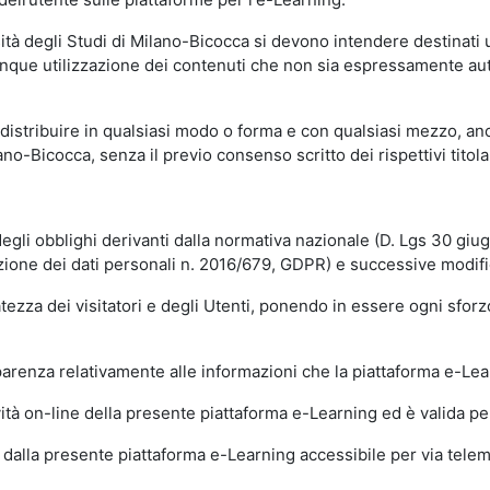
sità degli Studi di Milano-Bicocca si devono intendere destinati
que utilizzazione dei contenuti che non sia espressamente autoriz
istribuire in qualsiasi modo o forma e con qualsiasi mezzo, anch
o-Bicocca, senza il previo consenso scritto dei rispettivi titolari
egli obblighi derivanti dalla normativa nazionale (D. Lgs 30 giu
zione dei dati personali n. 2016/679, GDPR) e successive modif
tezza dei visitatori e degli Utenti, ponendo in essere ogni sforzo
sparenza relativamente alle informazioni che la piattaforma e-Le
ità on-line della presente piattaforma e-Learning ed è valida per 
i dalla presente piattaforma e-Learning accessibile per via telemat