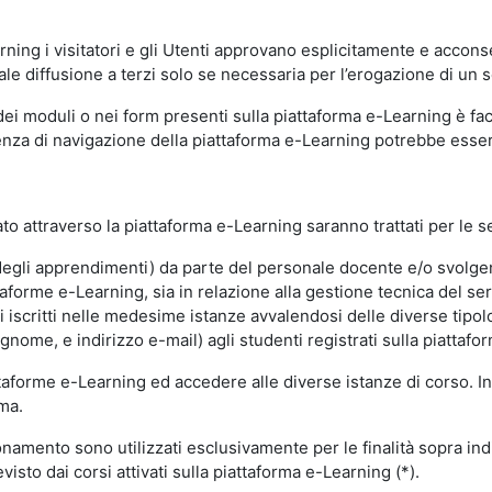
ning i visitatori e gli Utenti approvano esplicitamente e acconse
ale diffusione a terzi solo se necessaria per l’erogazione di un s
dei moduli o nei form presenti sulla piattaforma e-Learning è fac
erienza di navigazione della piattaforma e-Learning potrebbe es
to attraverso la piattaforma e-Learning saranno trattati per le se
ne degli apprendimenti) da parte del personale docente e/o svolge
forme e-Learning, sia in relazione alla gestione tecnica del servi
i iscritti nelle medesime istanze avvalendosi delle diverse tipolog
gnome, e indirizzo e-mail) agli studenti registrati sulla piattafor
attaforme e-Learning ed accedere alle diverse istanze di corso. In
rma.
nzionamento sono utilizzati esclusivamente per le finalità sopra i
visto dai corsi attivati sulla piattaforma e-Learning (*).