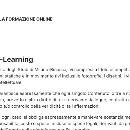
LLA FORMAZIONE ONLINE
e-Learning
à degli Studi di Milano-Bicocca, ivi compresi a titolo esemplificati
tatiche e in movimento (ivi inclusi le fotografie, i disegni, i vid
tellettuale.
garantisce espressamente che ogni singolo Contenuto, oltre a no
hio, brevetto o altro diritto di terzi derivante da legge, contratt
/o controllo della veridicità di tali affermazioni.
in ogni caso, si obbliga espressamente a manlevare sostanzialme
abilità, costo o spese, incluse le spese legali, derivanti da pr
ell’utente sulle piattaforme per l'e-Learning.