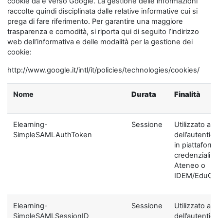
cookie da e verso Google. La gestione delle informazioni
raccolte quindi disciplinata dalle relative informative cui si
prega di fare riferimento. Per garantire una maggiore
trasparenza e comodità, si riporta qui di seguito l’indirizzo
web dell’informativa e delle modalità per la gestione dei
cookie:
http://www.google.it/intl/it/policies/technologies/cookies/
Nome
Durata
Finalità
Elearning-
Sessione
Utilizzato ai f
SimpleSAMLAuthToken
dell’autentic
in piattaform
credenziali di
Ateneo o
IDEM/EduGA
Elearning-
Sessione
Utilizzato ai f
SimpleSAMLSessionID
dell’autentic