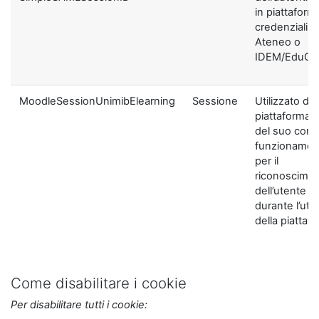
in piattaform
credenziali di
Ateneo o
IDEM/EduGA
MoodleSessionUnimibElearning
Sessione
Utilizzato dal
piattaforma ai
del suo corre
funzionamen
per il
riconoscime
dell’utente
durante l’util
della piattaf
Come disabilitare i cookie
Per disabilitare tutti i cookie: