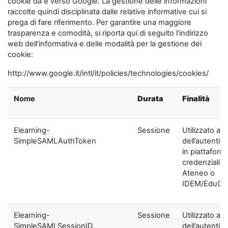
cookie da e verso Google. La gestione delle informazioni
raccolte quindi disciplinata dalle relative informative cui si
prega di fare riferimento. Per garantire una maggiore
trasparenza e comodità, si riporta qui di seguito l’indirizzo
web dell’informativa e delle modalità per la gestione dei
cookie:
http://www.google.it/intl/it/policies/technologies/cookies/
Nome
Durata
Finalità
Elearning-
Sessione
Utilizzato ai f
SimpleSAMLAuthToken
dell’autentic
in piattaform
credenziali di
Ateneo o
IDEM/EduGA
Elearning-
Sessione
Utilizzato ai f
SimpleSAMLSessionID
dell’autentic