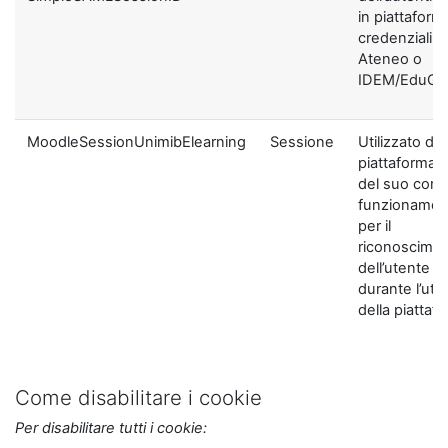
in piattaform
credenziali di
Ateneo o
IDEM/EduGA
MoodleSessionUnimibElearning
Sessione
Utilizzato dal
piattaforma ai
del suo corre
funzionamen
per il
riconoscime
dell’utente
durante l’util
della piattaf
Come disabilitare i cookie
Per disabilitare tutti i cookie: