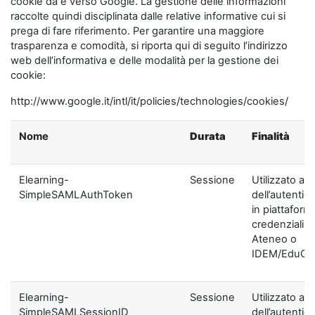
cookie da e verso Google. La gestione delle informazioni
raccolte quindi disciplinata dalle relative informative cui si
prega di fare riferimento. Per garantire una maggiore
trasparenza e comodità, si riporta qui di seguito l’indirizzo
web dell’informativa e delle modalità per la gestione dei
cookie:
http://www.google.it/intl/it/policies/technologies/cookies/
Nome
Durata
Finalità
Elearning-
Sessione
Utilizzato ai f
SimpleSAMLAuthToken
dell’autentic
in piattaform
credenziali di
Ateneo o
IDEM/EduGA
Elearning-
Sessione
Utilizzato ai f
SimpleSAMLSessionID
dell’autentic