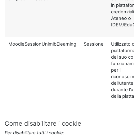
in piattaform
credenziali di
Ateneo o
IDEM/EduGA
MoodleSessionUnimibElearning
Sessione
Utilizzato dal
piattaforma ai
del suo corre
funzionamen
per il
riconoscime
dell’utente
durante l’util
della piattaf
Come disabilitare i cookie
Per disabilitare tutti i cookie: