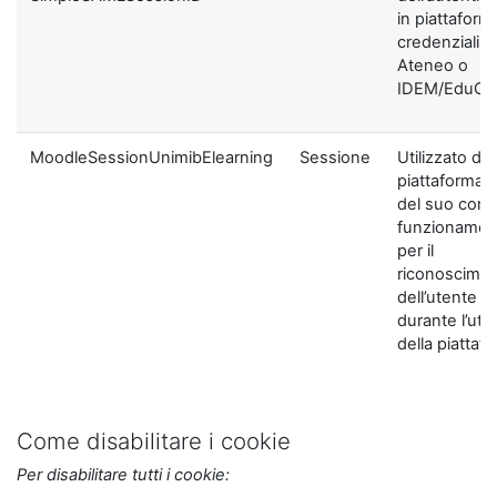
in piattaform
credenziali di
Ateneo o
IDEM/EduGA
MoodleSessionUnimibElearning
Sessione
Utilizzato dal
piattaforma ai
del suo corre
funzionamen
per il
riconoscime
dell’utente
durante l’util
della piattaf
Come disabilitare i cookie
Per disabilitare tutti i cookie: