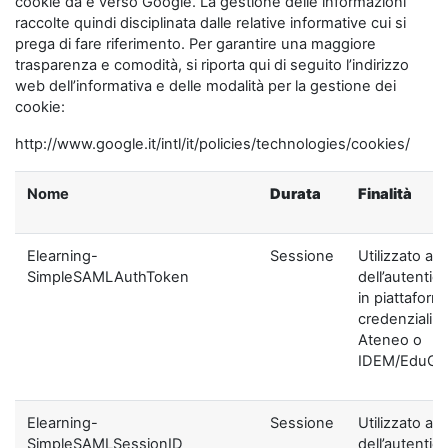
cookie da e verso Google. La gestione delle informazioni
raccolte quindi disciplinata dalle relative informative cui si
prega di fare riferimento. Per garantire una maggiore
trasparenza e comodità, si riporta qui di seguito l’indirizzo
web dell’informativa e delle modalità per la gestione dei
cookie:
http://www.google.it/intl/it/policies/technologies/cookies/
Nome
Durata
Finalità
Elearning-
Sessione
Utilizzato ai f
SimpleSAMLAuthToken
dell’autentic
in piattaform
credenziali di
Ateneo o
IDEM/EduGA
Elearning-
Sessione
Utilizzato ai f
SimpleSAMLSessionID
dell’autentic