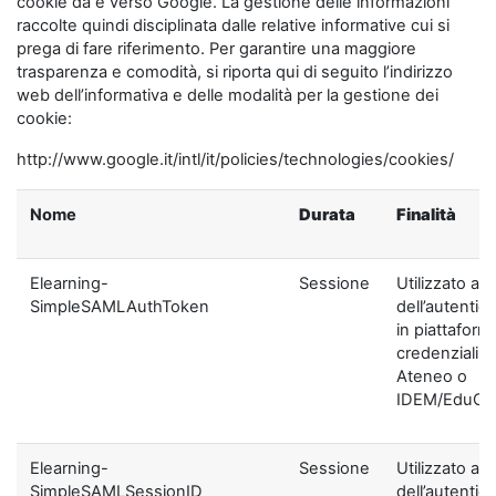
cookie da e verso Google. La gestione delle informazioni
raccolte quindi disciplinata dalle relative informative cui si
prega di fare riferimento. Per garantire una maggiore
trasparenza e comodità, si riporta qui di seguito l’indirizzo
web dell’informativa e delle modalità per la gestione dei
cookie:
http://www.google.it/intl/it/policies/technologies/cookies/
Nome
Durata
Finalità
Elearning-
Sessione
Utilizzato ai f
SimpleSAMLAuthToken
dell’autentic
in piattaform
credenziali di
Ateneo o
IDEM/EduGA
Elearning-
Sessione
Utilizzato ai f
SimpleSAMLSessionID
dell’autentic