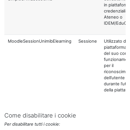
in piattaform
credenziali di
Ateneo o
IDEM/EduGA
MoodleSessionUnimibElearning
Sessione
Utilizzato dal
piattaforma ai
del suo corre
funzionamen
per il
riconoscime
dell’utente
durante l’util
della piattaf
Come disabilitare i cookie
Per disabilitare tutti i cookie: