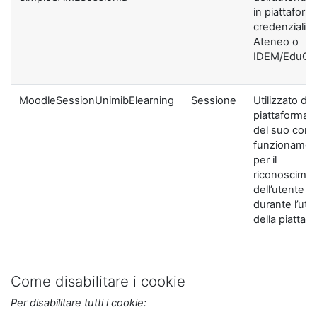
in piattaform
credenziali di
Ateneo o
IDEM/EduGA
MoodleSessionUnimibElearning
Sessione
Utilizzato dal
piattaforma ai
del suo corre
funzionamen
per il
riconoscime
dell’utente
durante l’util
della piattaf
Come disabilitare i cookie
Per disabilitare tutti i cookie: