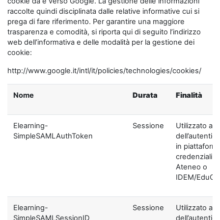
cookie da e verso Google. La gestione delle informazioni
raccolte quindi disciplinata dalle relative informative cui si
prega di fare riferimento. Per garantire una maggiore
trasparenza e comodità, si riporta qui di seguito l’indirizzo
web dell’informativa e delle modalità per la gestione dei
cookie:
http://www.google.it/intl/it/policies/technologies/cookies/
Nome
Durata
Finalità
Elearning-
Sessione
Utilizzato ai f
SimpleSAMLAuthToken
dell’autentic
in piattaform
credenziali di
Ateneo o
IDEM/EduGA
Elearning-
Sessione
Utilizzato ai f
SimpleSAMLSessionID
dell’autentic