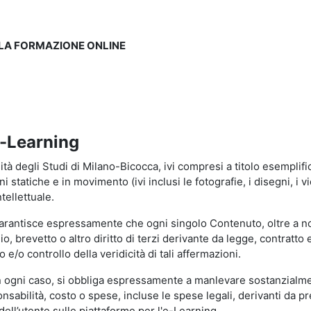
LLA FORMAZIONE ONLINE
e-Learning
à degli Studi di Milano-Bicocca, ivi compresi a titolo esemplificati
tatiche e in movimento (ivi inclusi le fotografie, i disegni, i vid
tellettuale.
garantisce espressamente che ogni singolo Contenuto, oltre a no
hio, brevetto o altro diritto di terzi derivante da legge, contratt
/o controllo della veridicità di tali affermazioni.
in ogni caso, si obbliga espressamente a manlevare sostanzialme
abilità, costo o spese, incluse le spese legali, derivanti da pr
ell’utente sulle piattaforme per l'e-Learning.