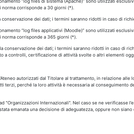
ionamento “log files di sistema (Apache)” sono utilizzati esclusiv
i norma corrisponde a 30 giorni (*).
onservazione dei dati; i termini saranno ridotti in caso di richi
onamento “log files applicativi (Moodle)” sono utilizzati esclusi
i norma corrisponde a 365 giorni (*).
 conservazione dei dati; i termini saranno ridotti in caso di ri
a controlli, certificazione di attività svolte o altri elementi ogg
ll’Ateneo autorizzati dal Titolare al trattamento, in relazione alle
i terzi, perché la loro attività è necessaria al conseguimento del
 ad "Organizzazioni Internazionali". Nel caso se ne verificasse l’
ia stata emanata una decisione di adeguatezza, oppure non siano d