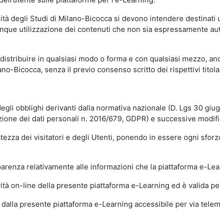
sità degli Studi di Milano-Bicocca si devono intendere destinati
que utilizzazione dei contenuti che non sia espressamente autoriz
istribuire in qualsiasi modo o forma e con qualsiasi mezzo, anch
o-Bicocca, senza il previo consenso scritto dei rispettivi titolari
egli obblighi derivanti dalla normativa nazionale (D. Lgs 30 giu
zione dei dati personali n. 2016/679, GDPR) e successive modif
tezza dei visitatori e degli Utenti, ponendo in essere ogni sforzo
sparenza relativamente alle informazioni che la piattaforma e-Le
ità on-line della presente piattaforma e-Learning ed è valida per 
i dalla presente piattaforma e-Learning accessibile per via telemat