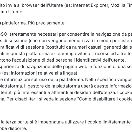
ito invia al browser dell'Utente (es: Internet Explorer, Mozilla 
simo Utente.
la piattaforma. Più precisamente:
SO strettamente necessari per consentire la navigazione da part
s di sessione (che non vengono memorizzati in modo persistent
ntificativi di sessione (costituiti da numeri casuali generati dal
zzati in questa piattaforma e-Learning evitano il ricorso ad altre
ono l'acquisizione di dati personali identificativi dell'utente.
'esperienza di navigazione delle pagine web in funzione di una seri
(es: informazioni relative alla lingua)
are informazioni sull’uso della piattaforma. Nello specifico vengo
piattaforma. Il gestore della piattaforma userà queste informazion
ntenuti più interessanti e attinenti ai desideri dell’utenza. I coo
 Per disabilitarli si veda la sezione “Come disabilitare i cookie
li la terza parte si è impegnata a utilizzare i cookie limitatamente
bbe disporre.