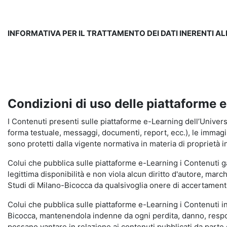
INFORMATIVA PER IL TRATTAMENTO DEI DATI INERENTI A
Condizioni di uso delle piattaforme 
I Contenuti presenti sulle piattaforme e-Learning dell’Universit
forma testuale, messaggi, documenti, report, ecc.), le immagini s
sono protetti dalla vigente normativa in materia di proprietà in
Colui che pubblica sulle piattaforme e-Learning i Contenuti 
legittima disponibilità e non viola alcun diritto d'autore, marc
Studi di Milano-Bicocca da qualsivoglia onere di accertamento e
Colui che pubblica sulle piattaforme e-Learning i Contenuti 
Bicocca, mantenendola indenne da ogni perdita, danno, respons
possano vantare in relazione ai contenuti pubblicati da parte d