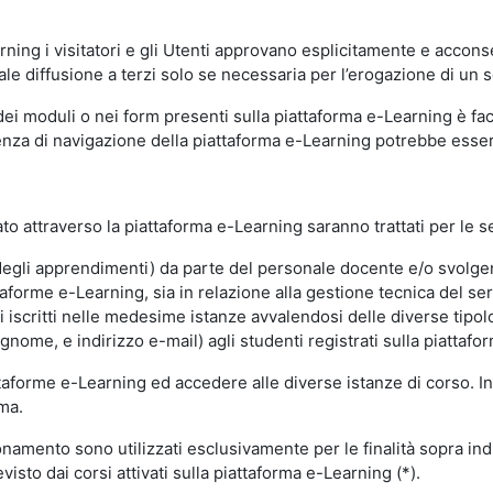
ning i visitatori e gli Utenti approvano esplicitamente e acconse
ale diffusione a terzi solo se necessaria per l’erogazione di un s
dei moduli o nei form presenti sulla piattaforma e-Learning è fac
erienza di navigazione della piattaforma e-Learning potrebbe es
to attraverso la piattaforma e-Learning saranno trattati per le se
ne degli apprendimenti) da parte del personale docente e/o svolge
forme e-Learning, sia in relazione alla gestione tecnica del servi
i iscritti nelle medesime istanze avvalendosi delle diverse tipolog
gnome, e indirizzo e-mail) agli studenti registrati sulla piattafor
attaforme e-Learning ed accedere alle diverse istanze di corso. In
rma.
nzionamento sono utilizzati esclusivamente per le finalità sopra i
visto dai corsi attivati sulla piattaforma e-Learning (*).