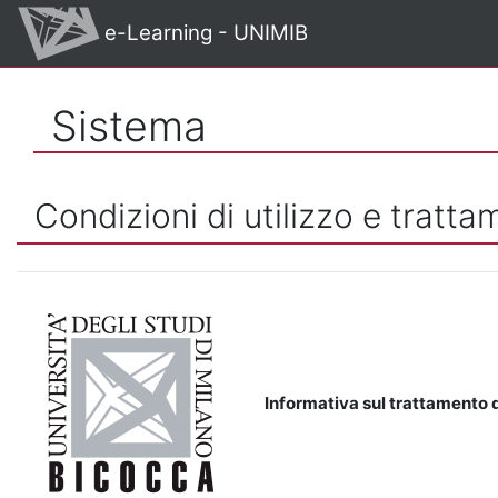
Vai al contenuto principale
e-Learning - UNIMIB
Sistema
Condizioni di utilizzo e tratta
Informativa sul trattamento d