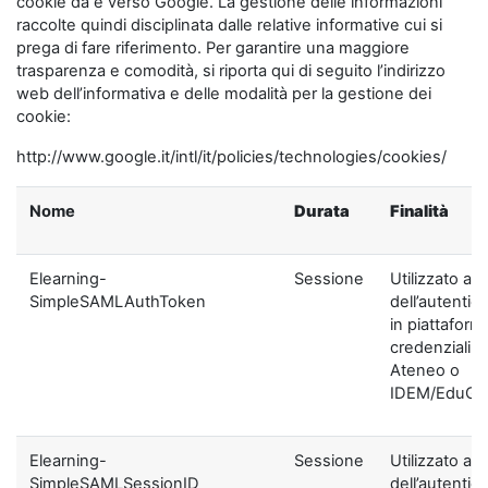
cookie da e verso Google. La gestione delle informazioni
raccolte quindi disciplinata dalle relative informative cui si
prega di fare riferimento. Per garantire una maggiore
trasparenza e comodità, si riporta qui di seguito l’indirizzo
web dell’informativa e delle modalità per la gestione dei
cookie:
http://www.google.it/intl/it/policies/technologies/cookies/
Nome
Durata
Finalità
Elearning-
Sessione
Utilizzato ai f
SimpleSAMLAuthToken
dell’autentic
in piattaform
credenziali di
Ateneo o
IDEM/EduGA
Elearning-
Sessione
Utilizzato ai f
SimpleSAMLSessionID
dell’autentic