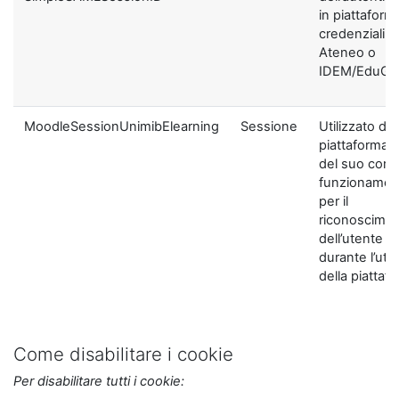
in piattaform
credenziali di
Ateneo o
IDEM/EduGA
MoodleSessionUnimibElearning
Sessione
Utilizzato dal
piattaforma ai
del suo corre
funzionamen
per il
riconoscime
dell’utente
durante l’util
della piattaf
Come disabilitare i cookie
Per disabilitare tutti i cookie: