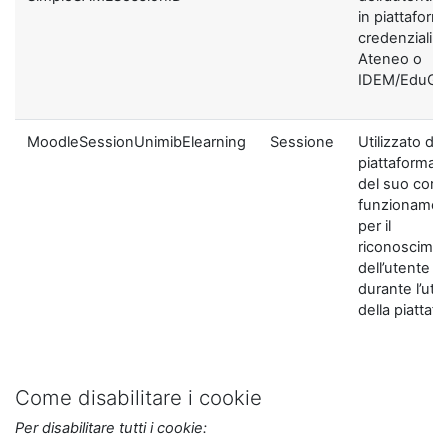
in piattaform
credenziali di
Ateneo o
IDEM/EduGA
MoodleSessionUnimibElearning
Sessione
Utilizzato dal
piattaforma ai
del suo corre
funzionamen
per il
riconoscime
dell’utente
durante l’util
della piattaf
Come disabilitare i cookie
Per disabilitare tutti i cookie: