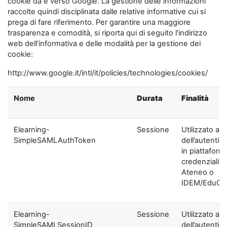
cookie da e verso Google. La gestione delle informazioni
raccolte quindi disciplinata dalle relative informative cui si
prega di fare riferimento. Per garantire una maggiore
trasparenza e comodità, si riporta qui di seguito l’indirizzo
web dell’informativa e delle modalità per la gestione dei
cookie:
http://www.google.it/intl/it/policies/technologies/cookies/
Nome
Durata
Finalità
Elearning-
Sessione
Utilizzato ai f
SimpleSAMLAuthToken
dell’autentic
in piattaform
credenziali di
Ateneo o
IDEM/EduGA
Elearning-
Sessione
Utilizzato ai f
SimpleSAMLSessionID
dell’autentic