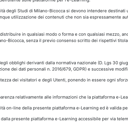
sità degli Studi di Milano-Bicocca si devono intendere destinati
que utilizzazione dei contenuti che non sia espressamente autoriz
istribuire in qualsiasi modo o forma e con qualsiasi mezzo, anch
o-Bicocca, senza il previo consenso scritto dei rispettivi titolari
egli obblighi derivanti dalla normativa nazionale (D. Lgs 30 giu
zione dei dati personali n. 2016/679, GDPR) e successive modif
tezza dei visitatori e degli Utenti, ponendo in essere ogni sforzo
sparenza relativamente alle informazioni che la piattaforma e-Le
ità on-line della presente piattaforma e-Learning ed è valida per 
i dalla presente piattaforma e-Learning accessibile per via telemat