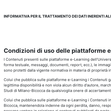
INFORMATIVA PER IL TRATTAMENTO DEI DATI INERENTI A
Condizioni di uso delle piattaforme 
I Contenuti presenti sulle piattaforme e-Learning dell’Universit
forma testuale, messaggi, documenti, report, ecc.), le immagini s
sono protetti dalla vigente normativa in materia di proprietà in
Colui che pubblica sulle piattaforme e-Learning i Contenuti 
legittima disponibilità e non viola alcun diritto d'autore, marc
Studi di Milano-Bicocca da qualsivoglia onere di accertamento e
Colui che pubblica sulle piattaforme e-Learning i Contenuti 
Bicocca, mantenendola indenne da ogni perdita, danno, respons
possano vantare in relazione ai contenuti pubblicati da parte d