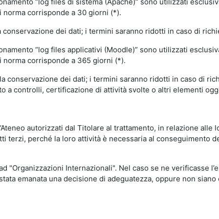
ionamento “log files di sistema (Apache)” sono utilizzati esclusiv
i norma corrisponde a 30 giorni (*).
onservazione dei dati; i termini saranno ridotti in caso di richi
onamento “log files applicativi (Moodle)” sono utilizzati esclusi
i norma corrisponde a 365 giorni (*).
 conservazione dei dati; i termini saranno ridotti in caso di ri
a controlli, certificazione di attività svolte o altri elementi ogg
ll’Ateneo autorizzati dal Titolare al trattamento, in relazione alle
i terzi, perché la loro attività è necessaria al conseguimento del
 ad "Organizzazioni Internazionali". Nel caso se ne verificasse l’
ia stata emanata una decisione di adeguatezza, oppure non siano d