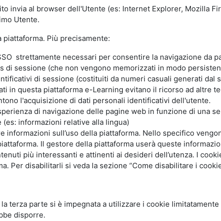
ito invia al browser dell'Utente (es: Internet Explorer, Mozilla 
simo Utente.
la piattaforma. Più precisamente:
SO strettamente necessari per consentire la navigazione da part
s di sessione (che non vengono memorizzati in modo persistent
ntificativi di sessione (costituiti da numeri casuali generati dal
zzati in questa piattaforma e-Learning evitano il ricorso ad altre
ono l'acquisizione di dati personali identificativi dell'utente.
'esperienza di navigazione delle pagine web in funzione di una seri
(es: informazioni relative alla lingua)
are informazioni sull’uso della piattaforma. Nello specifico vengo
piattaforma. Il gestore della piattaforma userà queste informazion
ntenuti più interessanti e attinenti ai desideri dell’utenza. I coo
 Per disabilitarli si veda la sezione “Come disabilitare i cookie
li la terza parte si è impegnata a utilizzare i cookie limitatamente
bbe disporre.