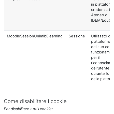
in piattaform
credenziali di
Ateneo o
IDEM/EduGA
MoodleSessionUnimibElearning
Sessione
Utilizzato dal
piattaforma ai
del suo corre
funzionamen
per il
riconoscime
dell’utente
durante l’util
della piattaf
Come disabilitare i cookie
Per disabilitare tutti i cookie: