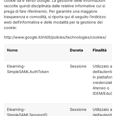
cookie da e verso Google. La gestione delle informazioni
raccolte quindi disciplinata dalle relative informative cui si
prega di fare riferimento. Per garantire una maggiore
trasparenza e comodità, si riporta qui di seguito l’indirizzo
web dell’informativa e delle modalità per la gestione dei
cookie:
http://www.google.it/intl/it/policies/technologies/cookies/
Nome
Durata
Finalità
Elearning-
Sessione
Utilizzato ai f
SimpleSAMLAuthToken
dell’autentic
in piattaform
credenziali di
Ateneo o
IDEM/EduGA
Elearning-
Sessione
Utilizzato ai f
SimpleSAMLSessionID
dell’autentic