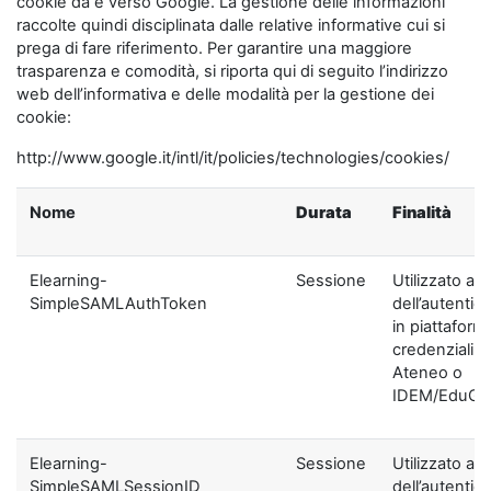
cookie da e verso Google. La gestione delle informazioni
raccolte quindi disciplinata dalle relative informative cui si
prega di fare riferimento. Per garantire una maggiore
trasparenza e comodità, si riporta qui di seguito l’indirizzo
web dell’informativa e delle modalità per la gestione dei
cookie:
http://www.google.it/intl/it/policies/technologies/cookies/
Nome
Durata
Finalità
Elearning-
Sessione
Utilizzato ai f
SimpleSAMLAuthToken
dell’autentic
in piattaform
credenziali di
Ateneo o
IDEM/EduGA
Elearning-
Sessione
Utilizzato ai f
SimpleSAMLSessionID
dell’autentic