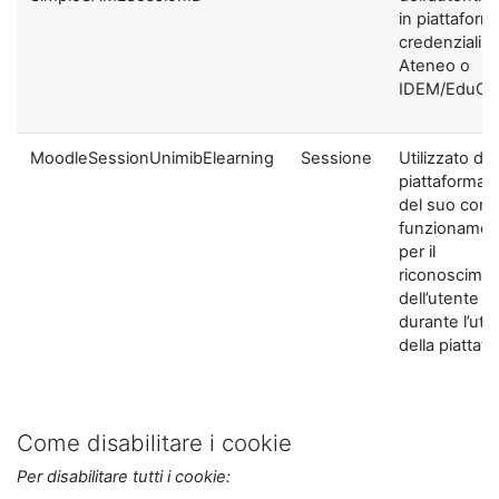
in piattaform
credenziali di
Ateneo o
IDEM/EduGA
MoodleSessionUnimibElearning
Sessione
Utilizzato dal
piattaforma ai
del suo corre
funzionamen
per il
riconoscime
dell’utente
durante l’util
della piattaf
Come disabilitare i cookie
Per disabilitare tutti i cookie: