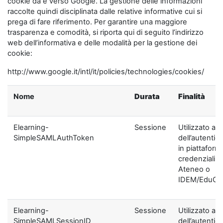
cookie da e verso Google. La gestione delle informazioni
raccolte quindi disciplinata dalle relative informative cui si
prega di fare riferimento. Per garantire una maggiore
trasparenza e comodità, si riporta qui di seguito l’indirizzo
web dell’informativa e delle modalità per la gestione dei
cookie:
http://www.google.it/intl/it/policies/technologies/cookies/
Nome
Durata
Finalità
Elearning-
Sessione
Utilizzato ai f
SimpleSAMLAuthToken
dell’autentic
in piattaform
credenziali di
Ateneo o
IDEM/EduGA
Elearning-
Sessione
Utilizzato ai f
SimpleSAMLSessionID
dell’autentic