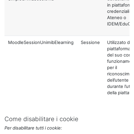
in piattaform
credenziali di
Ateneo o
IDEM/EduGA
MoodleSessionUnimibElearning
Sessione
Utilizzato dal
piattaforma ai
del suo corre
funzionamen
per il
riconoscime
dell’utente
durante l’util
della piattaf
Come disabilitare i cookie
Per disabilitare tutti i cookie: