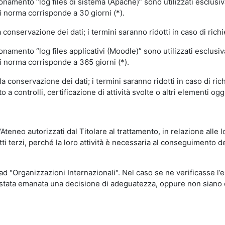
ionamento “log files di sistema (Apache)” sono utilizzati esclusiv
i norma corrisponde a 30 giorni (*).
onservazione dei dati; i termini saranno ridotti in caso di richi
onamento “log files applicativi (Moodle)” sono utilizzati esclusi
i norma corrisponde a 365 giorni (*).
 conservazione dei dati; i termini saranno ridotti in caso di ri
a controlli, certificazione di attività svolte o altri elementi ogg
ll’Ateneo autorizzati dal Titolare al trattamento, in relazione alle
i terzi, perché la loro attività è necessaria al conseguimento del
 ad "Organizzazioni Internazionali". Nel caso se ne verificasse l’
ia stata emanata una decisione di adeguatezza, oppure non siano d