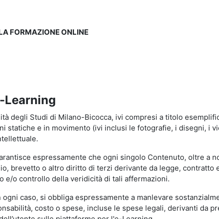
LLA FORMAZIONE ONLINE
e-Learning
à degli Studi di Milano-Bicocca, ivi compresi a titolo esemplificati
tatiche e in movimento (ivi inclusi le fotografie, i disegni, i vid
tellettuale.
garantisce espressamente che ogni singolo Contenuto, oltre a no
hio, brevetto o altro diritto di terzi derivante da legge, contratt
/o controllo della veridicità di tali affermazioni.
in ogni caso, si obbliga espressamente a manlevare sostanzialme
abilità, costo o spese, incluse le spese legali, derivanti da pr
ell’utente sulle piattaforme per l'e-Learning.