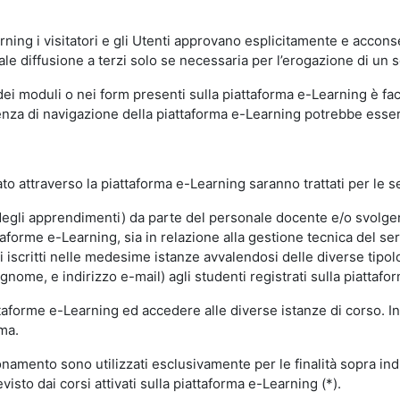
ning i visitatori e gli Utenti approvano esplicitamente e acconse
ale diffusione a terzi solo se necessaria per l’erogazione di un s
dei moduli o nei form presenti sulla piattaforma e-Learning è fac
erienza di navigazione della piattaforma e-Learning potrebbe es
to attraverso la piattaforma e-Learning saranno trattati per le se
ne degli apprendimenti) da parte del personale docente e/o svolge
forme e-Learning, sia in relazione alla gestione tecnica del servi
i iscritti nelle medesime istanze avvalendosi delle diverse tipolog
gnome, e indirizzo e-mail) agli studenti registrati sulla piattafor
attaforme e-Learning ed accedere alle diverse istanze di corso. In
rma.
nzionamento sono utilizzati esclusivamente per le finalità sopra i
visto dai corsi attivati sulla piattaforma e-Learning (*).