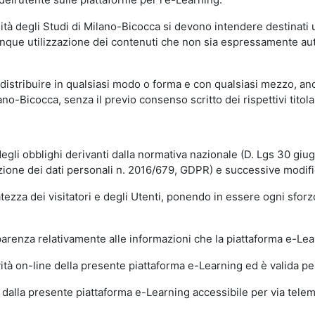
sità degli Studi di Milano-Bicocca si devono intendere destinati
que utilizzazione dei contenuti che non sia espressamente autoriz
istribuire in qualsiasi modo o forma e con qualsiasi mezzo, anch
o-Bicocca, senza il previo consenso scritto dei rispettivi titolari
egli obblighi derivanti dalla normativa nazionale (D. Lgs 30 giu
zione dei dati personali n. 2016/679, GDPR) e successive modif
tezza dei visitatori e degli Utenti, ponendo in essere ogni sforzo
sparenza relativamente alle informazioni che la piattaforma e-Le
ità on-line della presente piattaforma e-Learning ed è valida per 
i dalla presente piattaforma e-Learning accessibile per via telemat