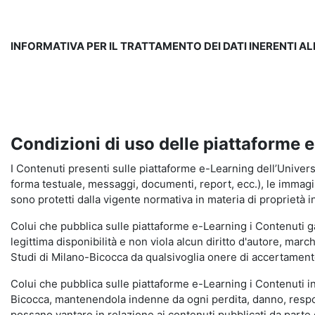
INFORMATIVA PER IL TRATTAMENTO DEI DATI INERENTI A
Condizioni di uso delle piattaforme 
I Contenuti presenti sulle piattaforme e-Learning dell’Universit
forma testuale, messaggi, documenti, report, ecc.), le immagini s
sono protetti dalla vigente normativa in materia di proprietà in
Colui che pubblica sulle piattaforme e-Learning i Contenuti 
legittima disponibilità e non viola alcun diritto d'autore, marc
Studi di Milano-Bicocca da qualsivoglia onere di accertamento e
Colui che pubblica sulle piattaforme e-Learning i Contenuti 
Bicocca, mantenendola indenne da ogni perdita, danno, respons
possano vantare in relazione ai contenuti pubblicati da parte d