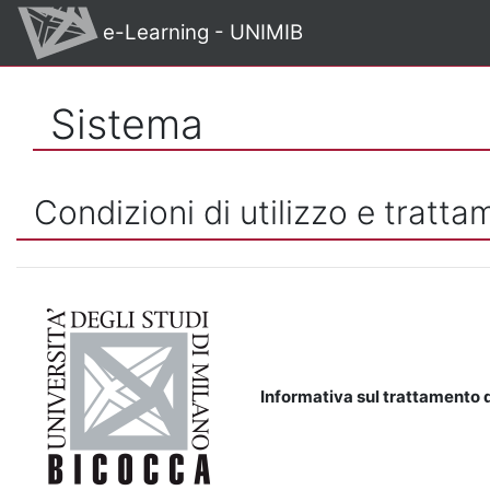
Vai al contenuto principale
e-Learning - UNIMIB
Sistema
Condizioni di utilizzo e tratta
Informativa sul trattamento d