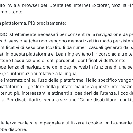
ito invia al browser dell'Utente (es: Internet Explorer, Mozilla 
simo Utente.
la piattaforma. Più precisamente:
SO strettamente necessari per consentire la navigazione da part
s di sessione (che non vengono memorizzati in modo persistent
ntificativi di sessione (costituiti da numeri casuali generati dal
zzati in questa piattaforma e-Learning evitano il ricorso ad altre
ono l'acquisizione di dati personali identificativi dell'utente.
'esperienza di navigazione delle pagine web in funzione di una seri
(es: informazioni relative alla lingua)
are informazioni sull’uso della piattaforma. Nello specifico vengo
piattaforma. Il gestore della piattaforma userà queste informazion
ntenuti più interessanti e attinenti ai desideri dell’utenza. I coo
 Per disabilitarli si veda la sezione “Come disabilitare i cookie
li la terza parte si è impegnata a utilizzare i cookie limitatamente
bbe disporre.