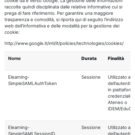
cookie da e verso Google. La gestione delle informazioni
raccolte quindi disciplinata dalle relative informative cui si
prega di fare riferimento. Per garantire una maggiore
trasparenza e comodità, si riporta qui di seguito l’indirizzo
web dell’informativa e delle modalità per la gestione dei
cookie:
http://www.google.it/intl/it/policies/technologies/cookies/
Nome
Durata
Finalità
Elearning-
Sessione
Utilizzato ai f
SimpleSAMLAuthToken
dell’autentic
in piattaform
credenziali di
Ateneo o
IDEM/EduGA
Elearning-
Sessione
Utilizzato ai f
SimpleSAMLSessionID
dell’autentic