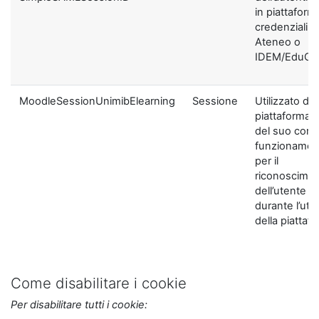
in piattaform
credenziali di
Ateneo o
IDEM/EduGA
MoodleSessionUnimibElearning
Sessione
Utilizzato dal
piattaforma ai
del suo corre
funzionamen
per il
riconoscime
dell’utente
durante l’util
della piattaf
Come disabilitare i cookie
Per disabilitare tutti i cookie: